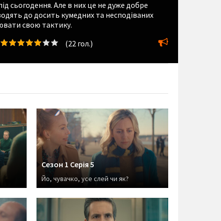
ід сьогодення. Але в них це не дуже добре
водять до досить кумедних та несподіваних
нювати свою тактику.
(
22
гол.)
Сезон 1 Серія 5
Йо, чувачко, усе слей чи як?