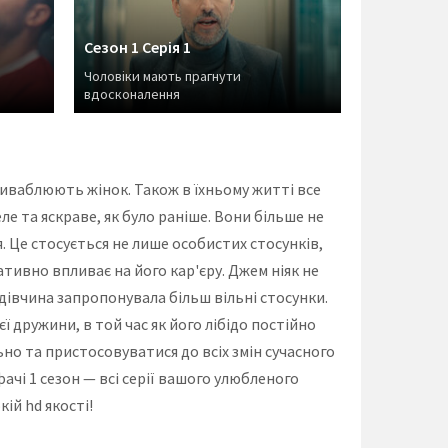
Сезон 1 Серія 1
Чоловіки мають прагнути
вдосконалення
приваблюють жінок. Також в їхньому житті все
е та яскраве, як було раніше. Вони більше не
я. Це стосується не лише особистих стосунків,
ативно впливає на його кар'єру. Джем ніяк не
дівчина запропонувала більш вільні стосунки.
ї дружини, в той час як його лібідо постійно
но та пристосовуватися до всіх змін сучасного
ачі 1 сезон — всі серії вашого улюбленого
ій hd якості!