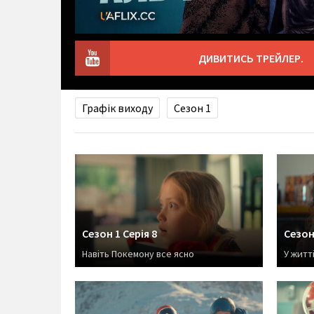
ДИВИТИСЬ ТРЕЙЛЕР.
Графік виходу
Сезон 1
Сезон 1 Серія 8
Сезон 
Навіть Покемону все ясно
У житт