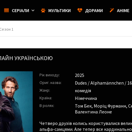
СЕРІАЛИ
МУЛЬТИКИ
ДОРАМИ
АНІМЕ
Сезон 1
ЛАЙН УКРАЇНСЬКОЮ
Рік виходу:
2025
Ориг. назва:
Dudes / Alphamännchen / 1
Жанр:
комедія
Країна:
Німеччина
В ролях:
Том Бек
,
Моріц Фурманн
,
С
Валентина Леоне
Четверо друзів колись користувалися вели
альфа-самцями. Але тепер все кардинально з