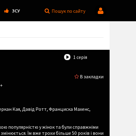
ЗСУ
Пошук
по сайту
1 серія
В закладки
6+
еркан Кая
,
Давід Ротт
,
Франциска Махенс
,
кою популярністю у жінок та були справжніми
мінюється. Їм вже трохи більше 50 років і вони