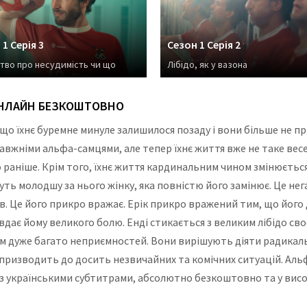
1 Серія 3
Сезон 1 Серія 2
тво про несудимість чи що
Лібідо, як у вазона
 ОНЛАЙН БЕЗКОШТОВНО
, що їхнє буремне минуле залишилося позаду і вони більше не 
вжніми альфа-самцями, але тепер їхнє життя вже не таке весел
ло раніше. Крім того, їхнє життя кардинальним чином змінюєтьс
руть молодшу за нього жінку, яка повністю його замінює. Це нег
. Це його прикро вражає. Ерік прикро вражений тим, що його 
вдає йому великого болю. Енді стикається з великим лібідо своє
ам дуже багато неприємностей. Вони вирішують діяти радикаль
е призводить до досить незвичайних та комічних ситуацій. Альф
з українськими субтитрами, абсолютно безкоштовно та у висок