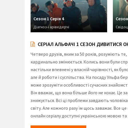
Сезон 1 Серія 4
Сезон 
Діагноз-і аріведерчі
Свідоц
СЕРІАЛ АЛЬФАЧІ 1 СЕЗОН ДИВИТИСЯ
Четверо друзів, яким за 50 років, розуміють те
кардинально змінюється. Колись вони були спра
настільки впевнені у власній чарівності, як бу
але й роботи і суспільства. На посаду Ульфа бе
може зрозуміти особливості сучасних знайомств
Він вважає, що вона більше його не кохає. Це за
знижується. Всі ці проблеми завдають чоловік
світу. Але кожного разу їм щось заважає. Все ц
онлайн серіалу доступні українською мовою та 