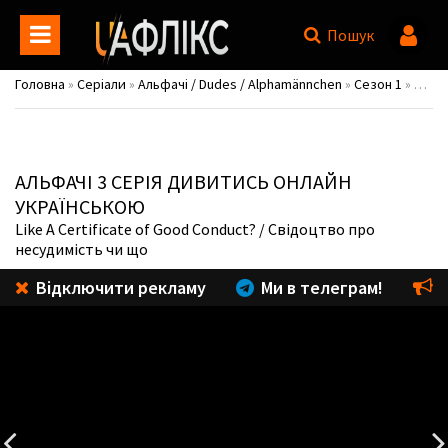
Пошук
Головна
»
Серіали
»
Альфачі / Dudes / Alphamännchen
»
Сезон 1
» 3 серія
АЛЬФАЧІ
3 СЕРІЯ ДИВИТИСЬ ОНЛАЙН
УКРАЇНСЬКОЮ
Like A Certificate of Good Conduct?
/ Свідоцтво про
несудимість чи що
Відключити рекламу
Ми в телеграм!