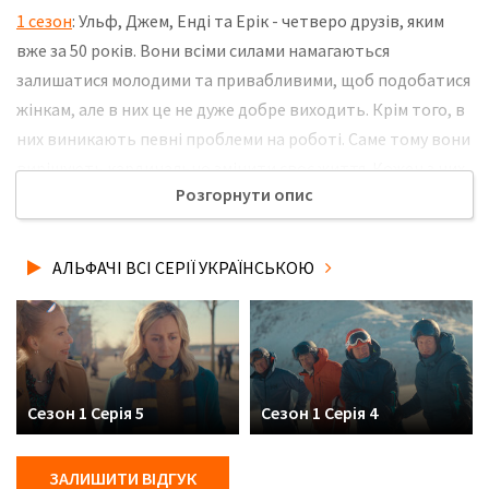
1 сезон
: Ульф, Джем, Енді та Ерік - четверо друзів, яким
вже за 50 років. Вони всіми силами намагаються
залишатися молодими та привабливими, щоб подобатися
жінкам, але в них це не дуже добре виходить. Крім того, в
них виникають певні проблеми на роботі. Саме тому вони
вирішують кардинально змінити своє життя. Кожен з них
Розгорнути опис
намагається стати щасливим та підлаштуватися під цей
світ. Але вони постійно потрапляють у різні кумедні
ситуації. Не забудьте розповісти друзям, де Ви дивились
АЛЬФАЧІ ВСІ СЕРІЇ УКРАЇНСЬКОЮ
нову 3 серію серіалу Альфачі українською мовою, у
хорошій hd якості та з українськими субтитрами!
Сезон 1 Серія 5
Сезон 1 Серія 4
ЗАЛИШИТИ ВІДГУК