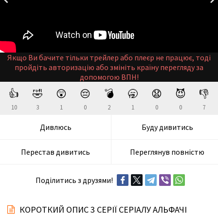
Якщо Ви бачите тільки трейлер або плеєр не працює, тоді
пройдіть авторизацію або змініть країну перегляду за
допомогою ВПН!
👍
🤣
😲
😔
💣
🥱
😧
😈
👎
10
3
1
0
2
1
0
0
7
Дивлюсь
Буду дивитись
Перестав дивитись
Переглянув повністю
Поділитись з друзями!
КОРОТКИЙ ОПИС 3 СЕРІЇ СЕРІАЛУ АЛЬФАЧІ