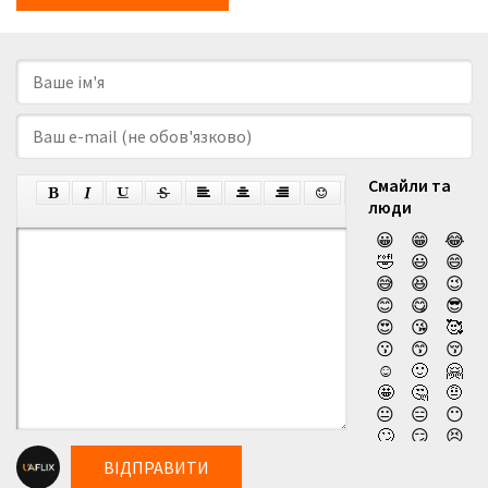
Смайли та
люди
😀
😁
😂
🤣
😃
😄
😅
😆
😉
😊
😋
😎
😍
😘
🥰
😗
😙
😚
☺️
🙂
🤗
🤩
🤔
🤨
😐
😑
😶
🙄
😏
😣
😥
😮
🤐
ВІДПРАВИТИ
😯
😪
😫