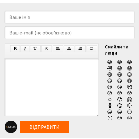
Смайли та
люди
😀
😁
😂
🤣
😃
😄
😅
😆
😉
😊
😋
😎
😍
😘
🥰
😗
😙
😚
☺️
🙂
🤗
🤩
🤔
🤨
😐
😑
😶
🙄
😏
😣
😥
😮
🤐
ВІДПРАВИТИ
😯
😪
😫
😴
😌
😛