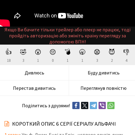
Якщо Ви бачите тільки трейлер або плеєр не працює, тоді
пройдіть авторизацію або змініть країну перегляду за
допомогою ВПН!
👍
🤣
😲
😔
💣
🥱
😧
😈
👎
18
3
1
0
1
1
3
2
4
Дивлюсь
Буду дивитись
Перестав дивитись
Переглянув повністю
Поділитись з друзями!
КОРОТКИЙ ОПИС 6 СЕРІЇ СЕРІАЛУ АЛЬФАЧІ
1 сезон
: Ульф, Джем, Енді та Ерік - четверо друзів, яким