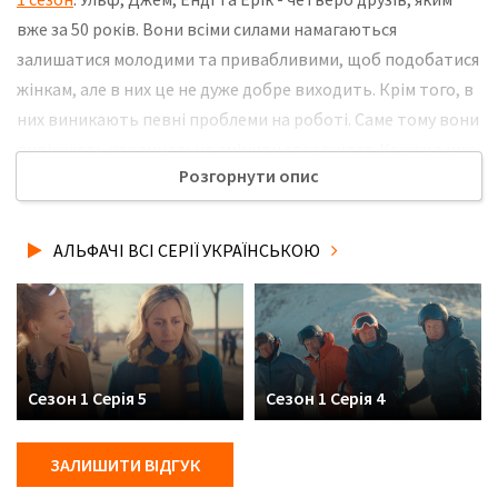
вже за 50 років. Вони всіми силами намагаються
залишатися молодими та привабливими, щоб подобатися
жінкам, але в них це не дуже добре виходить. Крім того, в
них виникають певні проблеми на роботі. Саме тому вони
вирішують кардинально змінити своє життя. Кожен з них
Розгорнути опис
намагається стати щасливим та підлаштуватися під цей
світ. Але вони постійно потрапляють у різні кумедні
ситуації. Не забудьте розповісти друзям, де Ви дивились
АЛЬФАЧІ ВСІ СЕРІЇ УКРАЇНСЬКОЮ
нову 6 серію серіалу Альфачі українською мовою, у
хорошій hd якості та з українськими субтитрами!
Сезон 1 Серія 5
Сезон 1 Серія 4
ЗАЛИШИТИ ВІДГУК