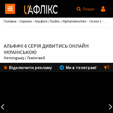
Пошук
Головна
»
Серіали
»
Альфачі / Dudes / Alphamännchen
»
Сезон 1
» 6 серія
АЛЬФАЧІ
6 СЕРІЯ ДИВИТИСЬ ОНЛАЙН
УКРАЇНСЬКОЮ
Hemingway
/ Гемінгвей
Відключити рекламу
Ми в телеграм!