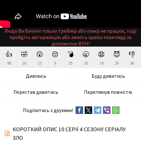
Якщо Ви бачите тільки трейлер або плеєр не працює, тоді
пройдіть авторизацію або змініть країну перегляду за
допомогою ВПН!
👍
🤣
😲
😔
💣
🥱
😧
😈
👎
88
10
13
6
25
10
14
26
36
Дивлюсь
Буду дивитись
Перестав дивитись
Переглянув повністю
Поділитись з друзями!
КОРОТКИЙ ОПИС 10 СЕРІЇ 4 СЕЗОНУ СЕРІАЛУ
ЗЛО