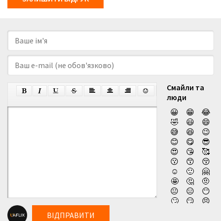
Смайли та
люди
😀
😁
😂
🤣
😃
😄
😅
😆
😉
😊
😋
😎
😍
😘
🥰
😗
😙
😚
☺️
🙂
🤗
🤩
🤔
🤨
😐
😑
😶
🙄
😏
😣
😥
😮
🤐
ВІДПРАВИТИ
😯
😪
😫