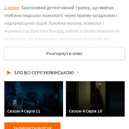
1 сезон
: Захопливий детективний трилер, що вивчає
глибини людської психології через призму загадкових і
надприродних подій. Головна героїня, психолог і
журналістка Крістіна Бохард, разом зі своєю невеликою
командою, досліджує серії загадкових випадків: від
полтергейстів до зникнень людей під невясними
Розгорнути опис
обставинами. Вона працює, щоб знайти наукові
пояснення для цих явищ, використовуючи свій розум і
емпіричний підхід, що часто суперечить
ЗЛО ВСІ СЕРІЇ УКРАЇНСЬКОЮ
загальноприйнятим уявленням. Не забудьте розповісти
друзям, де Ви дивились нову 10 серію 4 сезону серіалу Зло
українською мовою, у хорошій hd якості та з українськими
субтитрами!
Сезон 4 Серія 11
Сезон 4 Серія 10
ЗАЛИШИТИ ВІДГУК