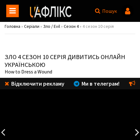
Пошук
Головна
»
Серіали
»
Зло / Evil
»
Сезон 4
» 4 сезон 10 серія
ЗЛО
4 СЕЗОН 10 СЕРІЯ ДИВИТИСЬ ОНЛАЙН
УКРАЇНСЬКОЮ
How to Dress a Wound
Відключити рекламу
Ми в телеграм!