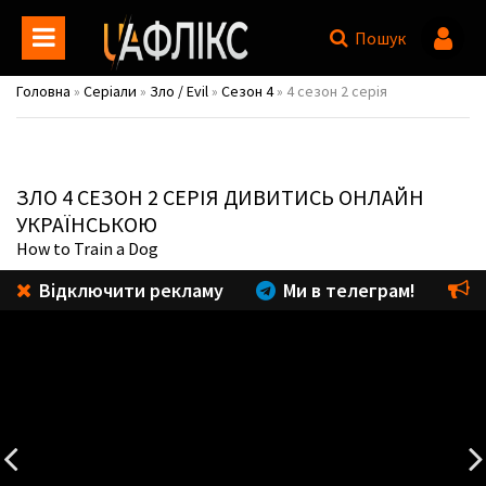
Пошук
Головна
»
Серіали
»
Зло / Evil
»
Сезон 4
» 4 сезон 2 серія
ЗЛО
4 СЕЗОН 2 СЕРІЯ ДИВИТИСЬ ОНЛАЙН
УКРАЇНСЬКОЮ
How to Train a Dog
Відключити рекламу
Ми в телеграм!