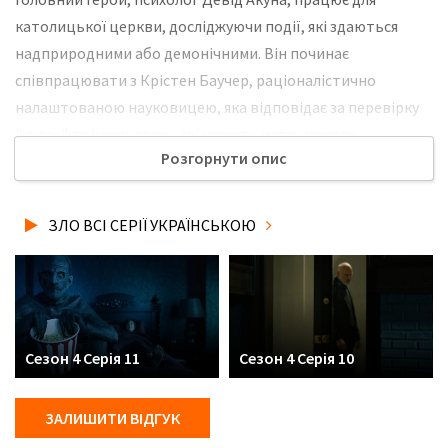
католицької церкви, досліджуючи події, які здаються
надприродними або демонічними. Він починає
співпрацювати з Крістен Баучер, раціоналістично
налаштованою науковицею, яка відповідає за перевірку
"чудес" та інших явищ, які можуть мати наукове
Розгорнути опис
пояснення. Вони також отримують підтримку від Бена
Соломона, священика, який вірить у демонічне втручання
та надприродні явища. Не забудьте розповісти друзям, де
ЗЛО ВСІ СЕРІЇ УКРАЇНСЬКОЮ
Ви дивились нову 2 серію 4 сезону серіалу Зло
українською мовою, у хорошій hd якості та з українськими
субтитрами!
Сезон 4 Серія 11
Сезон 4 Серія 10
ЗАЛИШИТИ ВІДГУК