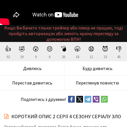
Якщо Ви бачите тільки трейлер або плеєр не працює, тоді
пройдіть авторизацію або змініть країну перегляду за
допомогою ВПН!
👍
🤣
😲
😔
💣
🥱
😧
😈
👎
92
19
9
6
26
18
12
23
45
Дивлюсь
Буду дивитись
Перестав дивитись
Переглянув повністю
Поділитись з друзями!
КОРОТКИЙ ОПИС 2 СЕРІЇ 4 СЕЗОНУ СЕРІАЛУ ЗЛО
Головний герой, психолог Девід Акуна, працює для