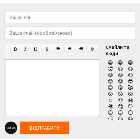
Смайли та
люди
😀
😁
😂
🤣
😃
😄
😅
😆
😉
😊
😋
😎
😍
😘
🥰
😗
😙
😚
☺️
🙂
🤗
🤩
🤔
🤨
😐
😑
😶
🙄
😏
😣
😥
😮
🤐
ВІДПРАВИТИ
😯
😪
😫
😴
😌
😛