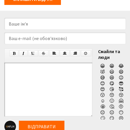
Смайли та
люди
😀
😁
😂
🤣
😃
😄
😅
😆
😉
😊
😋
😎
😍
😘
🥰
😗
😙
😚
☺️
🙂
🤗
🤩
🤔
🤨
😐
😑
😶
🙄
😏
😣
😥
😮
🤐
ВІДПРАВИТИ
😯
😪
😫