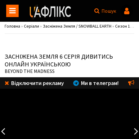
Пошук
Головна
»
Серіали
»
Засніжена Земля / SNOWBALL EARTH
»
Сезон 1
» 1 
ЗАСНІЖЕНА ЗЕМЛЯ
6 СЕРІЯ ДИВИТИСЬ
ОНЛАЙН УКРАЇНСЬКОЮ
BEYOND THE MADNESS
Відключити рекламу
Ми в телеграм!