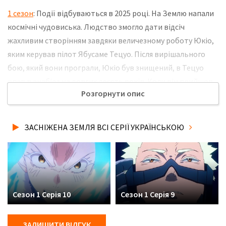
1 сезон
: Події відбуваються в 2025 році. На Землю напали
космічні чудовиська. Людство змогло дати відсіч
жахливим створінням завдяки величезному роботу Юкіо,
яким керував пілот Ябусаме Тецуо. Після вирішального
бою, який вони програли, Юкіо був знищений, в Тецуо
впав в анабіоз на довгих десять років. Коли він прийшов
Розгорнути опис
до тями, то зрозумів, що планета повністю замерзла та
перетворилася в крижану пустелю. Тепер йому необхідно
буде зясувати, що саме трапилося, в також, чи зможе він
ЗАСНІЖЕНА ЗЕМЛЯ ВСІ СЕРІЇ УКРАЇНСЬКОЮ
виконати обіцянку, яку дав Юкіо. Не забудьте розповісти
друзям, де Ви дивились нову 6 серію серіалу Засніжена
Земля українською мовою, у хорошій hd якості та з
українськими субтитрами!
Сезон 1 Серія 10
Сезон 1 Серія 9
ЗАЛИШИТИ ВІДГУК