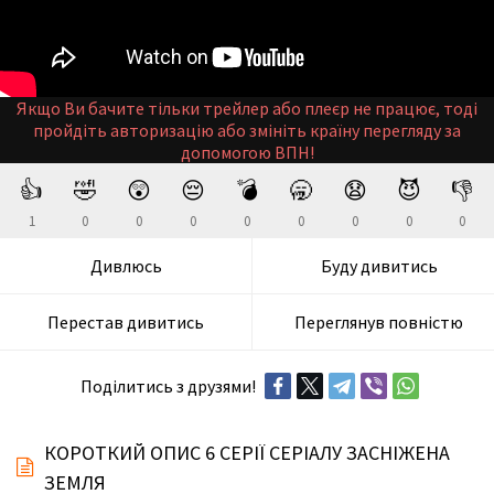
Якщо Ви бачите тільки трейлер або плеєр не працює, тоді
пройдіть авторизацію або змініть країну перегляду за
допомогою ВПН!
👍
🤣
😲
😔
💣
🥱
😧
😈
👎
1
0
0
0
0
0
0
0
0
Дивлюсь
Буду дивитись
Перестав дивитись
Переглянув повністю
Поділитись з друзями!
КОРОТКИЙ ОПИС 6 СЕРІЇ СЕРІАЛУ ЗАСНІЖЕНА
ЗЕМЛЯ