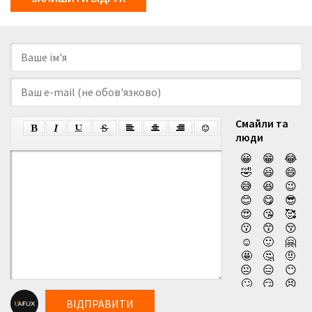
Смайли та
люди
😀
😁
😂
🤣
😃
😄
😅
😆
😉
😊
😋
😎
😍
😘
🥰
😗
😙
😚
☺️
🙂
🤗
🤩
🤔
🤨
😐
😑
😶
🙄
😏
😣
😥
😮
🤐
ВІДПРАВИТИ
😯
😪
😫