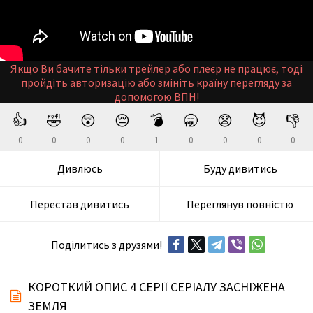
Якщо Ви бачите тільки трейлер або плеєр не працює, тоді
пройдіть авторизацію або змініть країну перегляду за
допомогою ВПН!
👍
🤣
😲
😔
💣
🥱
😧
😈
👎
0
0
0
0
1
0
0
0
0
Дивлюсь
Буду дивитись
Перестав дивитись
Переглянув повністю
Поділитись з друзями!
КОРОТКИЙ ОПИС 4 СЕРІЇ СЕРІАЛУ ЗАСНІЖЕНА
ЗЕМЛЯ