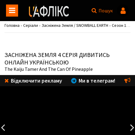
Пошук
Головна
»
Серіали
»
Засніжена Земля / SNOWBALL EARTH
»
Сезон 1
» 1 
ЗАСНІЖЕНА ЗЕМЛЯ
4 СЕРІЯ ДИВИТИСЬ
ОНЛАЙН УКРАЇНСЬКОЮ
The Kaiju Tamer And The Can Of Pineapple
Відключити рекламу
Ми в телеграм!