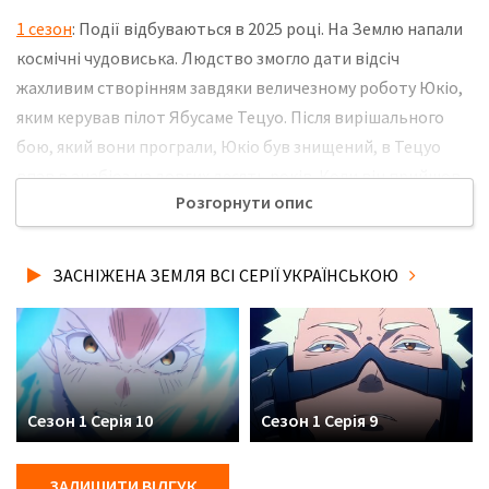
1 сезон
: Події відбуваються в 2025 році. На Землю напали
космічні чудовиська. Людство змогло дати відсіч
жахливим створінням завдяки величезному роботу Юкіо,
яким керував пілот Ябусаме Тецуо. Після вирішального
бою, який вони програли, Юкіо був знищений, в Тецуо
впав в анабіоз на довгих десять років. Коли він прийшов
Розгорнути опис
до тями, то зрозумів, що планета повністю замерзла та
перетворилася в крижану пустелю. Тепер йому необхідно
буде зясувати, що саме трапилося, в також, чи зможе він
ЗАСНІЖЕНА ЗЕМЛЯ ВСІ СЕРІЇ УКРАЇНСЬКОЮ
виконати обіцянку, яку дав Юкіо. Не забудьте розповісти
друзям, де Ви дивились нову 4 серію серіалу Засніжена
Земля українською мовою, у хорошій hd якості та з
українськими субтитрами!
Сезон 1 Серія 10
Сезон 1 Серія 9
ЗАЛИШИТИ ВІДГУК