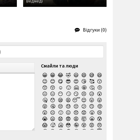
Ведмеді
Тигри
Відгуки (0)
Смайли та люди
😀
😁
😂
🤣
😃
😄
😅
😆
😉
😊
😋
😎
😍
😘
🥰
😗
😙
😚
☺️
🙂
🤗
🤩
🤔
🤨
😐
😑
😶
🙄
😏
😣
😥
😮
🤐
😯
😪
😫
😴
😌
😛
😜
😝
🤤
😒
😓
😔
😕
🙃
🤑
😲
☹️
🙁
😖
😞
😟
😤
😢
😭
😦
😧
😨
😩
🤯
😬
😰
😱
🥵
🥶
😳
🤪
😵
😡
😠
🤬
😷
🤒
🤕
🤢
🤮
🤧
😇
🤠
🥳
🥴
🥺
🤥
🤫
🤭
🧐