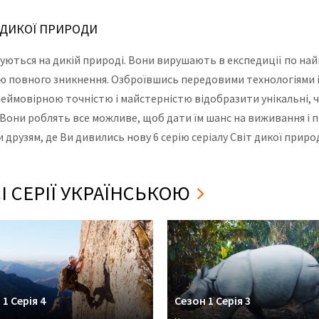
Т ДИКОЇ ПРИРОДИ
зуються на дикій природі. Вони вирушають в експедиції по най
зою повного зникнення. Озброївшись передовими технологіями 
неймовірною точністю і майстерністю відобразити унікальні, 
. Вони роблять все можливе, щоб дати їм шанс на виживання і п
друзям, де Ви дивились нову 6 серію серіалу Світ дикої природ
І СЕРІЇ УКРАЇНСЬКОЮ
1 Серія 4
Сезон 1 Серія 3