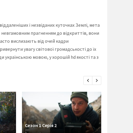
віддаленіших і незвіданих куточках Землі, мета
і невгамовним прагненням до відкриттів, вони
часто вислизають від очей кадри
ривернути увагу світової громадськості до їх
и українською мовою, у хорошій hd якості та з
Сезон 1 Серія 2
Сезон 1 Се