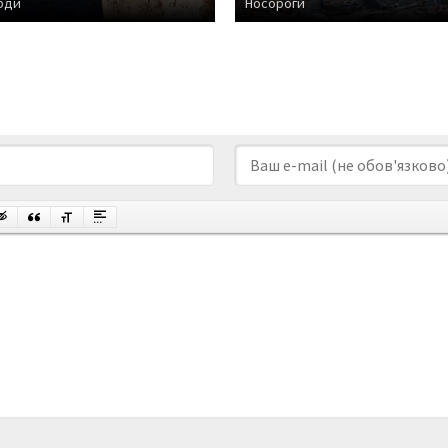
рди
Носороги