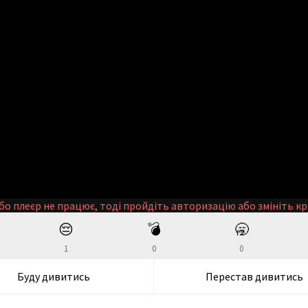
бо плеєр не працює, тоді пройдіть авторизацію або змініть кр
😔
💣
🥱
1
0
0
Буду дивитись
Перестав дивитись