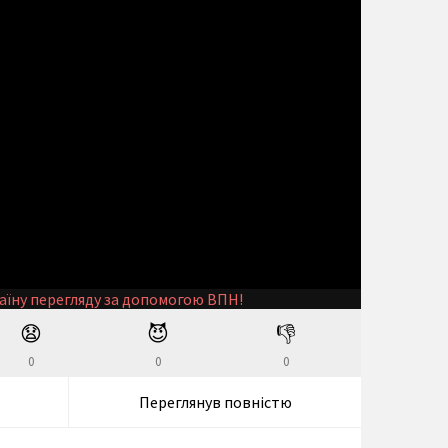
аїну перегляду за допомогою ВПН!
😧
😈
👎
0
0
0
Переглянув повністю