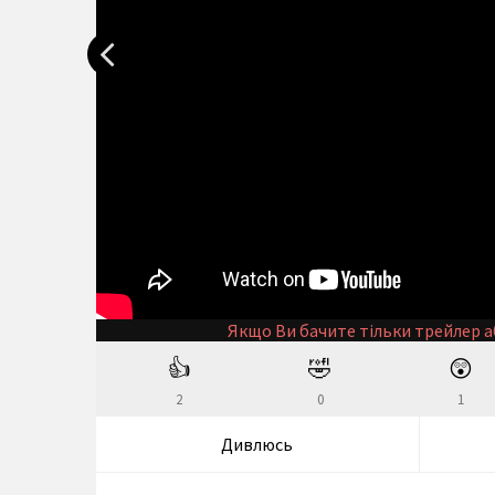
Якщо Ви бачите тільки трейлер а
👍
🤣
😲
2
0
1
Дивлюсь