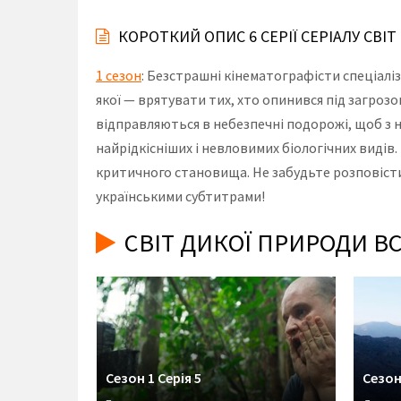
КОРОТКИЙ ОПИС 6 СЕРІЇ СЕРІАЛУ СВІ
1 сезон
: Безстрашні кінематографісти спеціалі
якої — врятувати тих, хто опинився під загро
відправляються в небезпечні подорожі, щоб з 
найрідкісніших і невловимих біологічних видів
критичного становища. Не забудьте розповісти 
українськими субтитрами!
СВІТ ДИКОЇ ПРИРОДИ ВС
Сезон 1 Серія 5
Сезон 