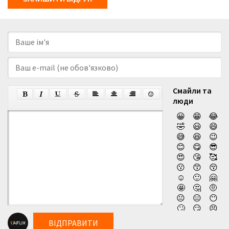
Смайли та
люди
😀
😁
😂
🤣
😃
😄
😅
😆
😉
😊
😋
😎
😍
😘
🥰
😗
😙
😚
☺️
🙂
🤗
🤩
🤔
🤨
😐
😑
😶
🙄
😏
😣
😥
😮
🤐
ВІДПРАВИТИ
😯
😪
😫