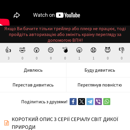
Якщо Ви бачите тільки трейлер або плеєр не працює, тоді
пройдіть авторизацію або змініть країну перегляду за
допомогою ВПН!
👍
🤣
😲
😔
💣
🥱
😧
😈
👎
3
0
0
0
0
1
1
0
0
Дивлюсь
Буду дивитись
Перестав дивитись
Переглянув повністю
Поділитись з друзями!
КОРОТКИЙ ОПИС 3 СЕРІЇ СЕРІАЛУ СВІТ ДИКОЇ
ПРИРОДИ