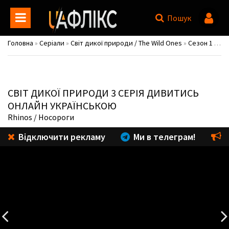
Пошук
Головна
»
Серіали
»
Світ дикої природи / The Wild Ones
»
Сезон 1
» 3 серія
СВІТ ДИКОЇ ПРИРОДИ
3 СЕРІЯ ДИВИТИСЬ
ОНЛАЙН УКРАЇНСЬКОЮ
Rhinos
/ Носороги
Відключити рекламу
Ми в телеграм!