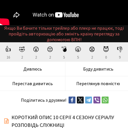
Якщо Ви бачите тільки трейлер або плеєр не працює, тоді
пройдіть авторизацію або змініть країну перегляду за
допомогою ВПН!
👍
🤣
😲
😔
💣
🥱
😧
😈
👎
16
2
2
2
5
5
2
0
9
Дивлюсь
Буду дивитись
Перестав дивитись
Переглянув повністю
Поділитись з друзями!
КОРОТКИЙ ОПИС 10 СЕРІЇ 4 СЕЗОНУ СЕРІАЛУ
РОЗПОВІДЬ СЛУЖНИЦІ