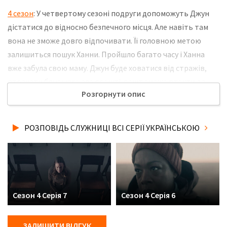
4 сезон
: У четвертому сезоні подруги допоможуть Джун
дістатися до відносно безпечного місця. Але навіть там
вона не зможе довго відпочивати. Її головною метою
залишиться пошук Ханни. Пройшло багато часу і Ханна
вже забула свою маму. Джун буде ховатися від стражів,
втрачати близьких, але врешті-решт зможе втекти до
Розгорнути опис
Канади, де зустрінеться з Люком і Ніколь. Однак життя в
безпеці не принесе їй спокою. Не забудьте розповісти
друзям, де Ви дивились нову 10 серію 4 сезону серіалу
РОЗПОВІДЬ СЛУЖНИЦІ ВСІ СЕРІЇ УКРАЇНСЬКОЮ
Розповідь служниці українською мовою, у хорошій hd
якості та з українськими субтитрами!
Сезон 4 Серія 7
Сезон 4 Серія 6
ЗАЛИШИТИ ВІДГУК