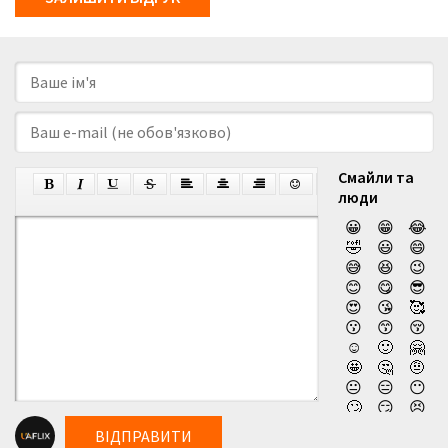
Смайли та
люди
😀
😁
😂
🤣
😃
😄
😅
😆
😉
😊
😋
😎
😍
😘
🥰
😗
😙
😚
☺️
🙂
🤗
🤩
🤔
🤨
😐
😑
😶
🙄
😏
😣
😥
😮
🤐
ВІДПРАВИТИ
😯
😪
😫