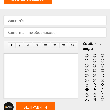
Смайли та
люди
😀
😁
😂
🤣
😃
😄
😅
😆
😉
😊
😋
😎
😍
😘
🥰
😗
😙
😚
☺️
🙂
🤗
🤩
🤔
🤨
😐
😑
😶
🙄
😏
😣
😥
😮
🤐
ВІДПРАВИТИ
😯
😪
😫