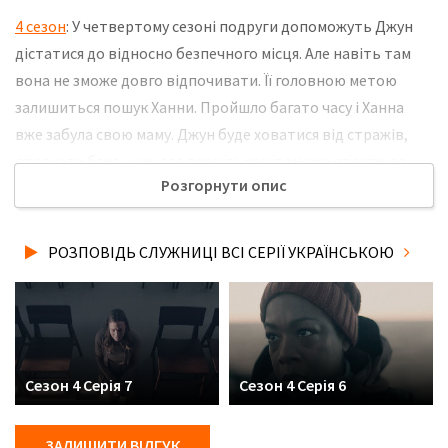
4 сезон
: У четвертому сезоні подруги допоможуть Джун
дістатися до відносно безпечного місця. Але навіть там
вона не зможе довго відпочивати. Її головною метою
залишиться пошук Ханни. Пройшло багато часу і Ханна
вже забула свою маму. Джун буде ховатися від стражів,
втрачати близьких, але врешті-решт зможе втекти до
Розгорнути опис
Канади, де зустрінеться з Люком і Ніколь. Однак життя в
безпеці не принесе їй спокою. Не забудьте розповісти
друзям, де Ви дивились нову 5 серію 4 сезону серіалу
РОЗПОВІДЬ СЛУЖНИЦІ ВСІ СЕРІЇ УКРАЇНСЬКОЮ
Розповідь служниці українською мовою, у хорошій hd
якості та з українськими субтитрами!
Сезон 4 Серія 7
Сезон 4 Серія 6
ЗАЛИШИТИ ВІДГУК