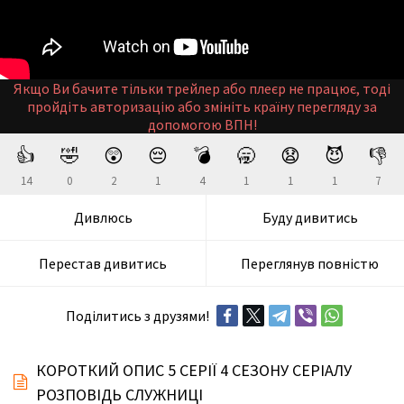
Якщо Ви бачите тільки трейлер або плеєр не працює, тоді
пройдіть авторизацію або змініть країну перегляду за
допомогою ВПН!
👍
🤣
😲
😔
💣
🥱
😧
😈
👎
14
0
2
1
4
1
1
1
7
Дивлюсь
Буду дивитись
Перестав дивитись
Переглянув повністю
Поділитись з друзями!
КОРОТКИЙ ОПИС 5 СЕРІЇ 4 СЕЗОНУ СЕРІАЛУ
РОЗПОВІДЬ СЛУЖНИЦІ