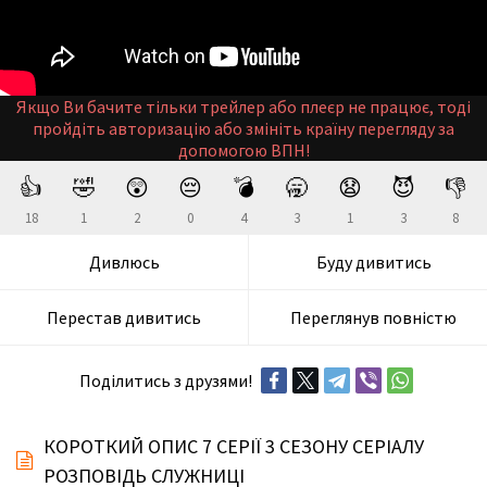
Якщо Ви бачите тільки трейлер або плеєр не працює, тоді
пройдіть авторизацію або змініть країну перегляду за
допомогою ВПН!
👍
🤣
😲
😔
💣
🥱
😧
😈
👎
18
1
2
0
4
3
1
3
8
Дивлюсь
Буду дивитись
Перестав дивитись
Переглянув повністю
Поділитись з друзями!
КОРОТКИЙ ОПИС 7 СЕРІЇ 3 СЕЗОНУ СЕРІАЛУ
РОЗПОВІДЬ СЛУЖНИЦІ