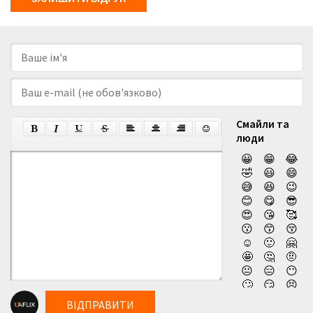
Смайли та
люди
😀
😁
😂
🤣
😃
😄
😅
😆
😉
😊
😋
😎
😍
😘
🥰
😗
😙
😚
☺️
🙂
🤗
🤩
🤔
🤨
😐
😑
😶
🙄
😏
😣
😥
😮
🤐
ВІДПРАВИТИ
😯
😪
😫