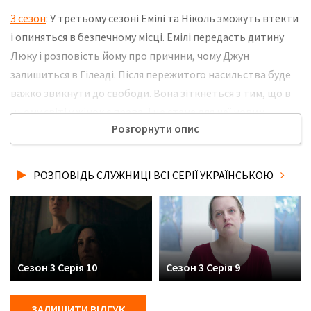
3 сезон
: У третьому сезоні Емілі та Ніколь зможуть втекти
і опиняться в безпечному місці. Емілі передасть дитину
Люку і розповість йому про причини, чому Джун
залишиться в Гілеаді. Після пережитого насильства буде
важко звикнути до свободи. Вона зіткнеться з тим, що в
цьому світі у жінок є права, і це стане для неї новим
Розгорнути опис
досвідом. Разом із Люком і Мойрою вони братимуть
участь у протестах, вимагаючи від світового
співтовариства дій проти Гілеаду. Не забудьте
РОЗПОВІДЬ СЛУЖНИЦІ ВСІ СЕРІЇ УКРАЇНСЬКОЮ
розповісти друзям, де Ви дивились нову 7 серію 3 сезону
серіалу Розповідь служниці українською мовою, у хорошій
hd якості та з українськими субтитрами!
Сезон 3 Серія 10
Сезон 3 Серія 9
ЗАЛИШИТИ ВІДГУК