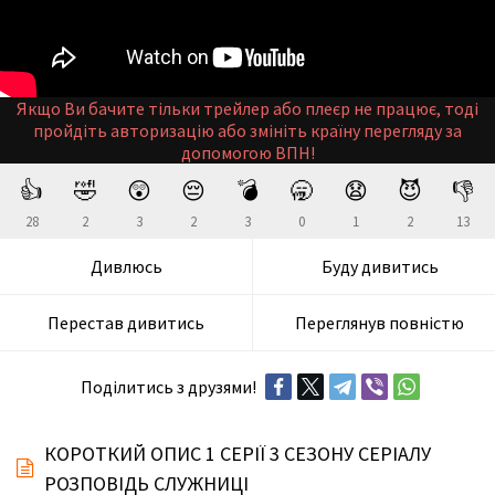
Якщо Ви бачите тільки трейлер або плеєр не працює, тоді
пройдіть авторизацію або змініть країну перегляду за
допомогою ВПН!
👍
🤣
😲
😔
💣
🥱
😧
😈
👎
28
2
3
2
3
0
1
2
13
Дивлюсь
Буду дивитись
Перестав дивитись
Переглянув повністю
Поділитись з друзями!
КОРОТКИЙ ОПИС 1 СЕРІЇ 3 СЕЗОНУ СЕРІАЛУ
РОЗПОВІДЬ СЛУЖНИЦІ