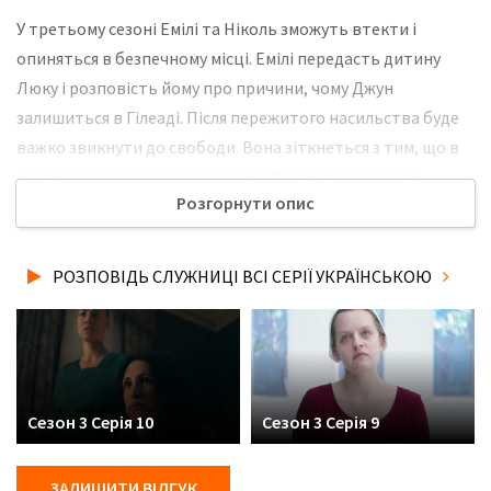
У третьому сезоні Емілі та Ніколь зможуть втекти і
опиняться в безпечному місці. Емілі передасть дитину
Люку і розповість йому про причини, чому Джун
залишиться в Гілеаді. Після пережитого насильства буде
важко звикнути до свободи. Вона зіткнеться з тим, що в
цьому світі у жінок є права, і це стане для неї новим
Розгорнути опис
досвідом. Разом із Люком і Мойрою вони братимуть
участь у протестах, вимагаючи від світового
співтовариства дій проти Гілеаду. Не забудьте
РОЗПОВІДЬ СЛУЖНИЦІ ВСІ СЕРІЇ УКРАЇНСЬКОЮ
розповісти друзям, де Ви дивились нову 1 серію 3 сезону
серіалу Розповідь служниці українською мовою, у хорошій
hd якості та з українськими субтитрами!
Сезон 3 Серія 10
Сезон 3 Серія 9
ЗАЛИШИТИ ВІДГУК