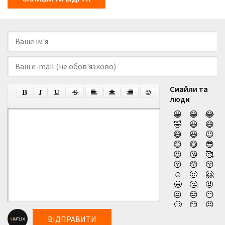
Смайли та
люди
😀
😁
😂
🤣
😃
😄
😅
😆
😉
😊
😋
😎
😍
😘
🥰
😗
😙
😚
☺️
🙂
🤗
🤩
🤔
🤨
😐
😑
😶
🙄
😏
😣
😥
😮
🤐
ВІДПРАВИТИ
😯
😪
😫