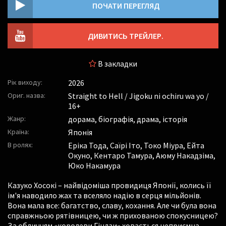
ПОЧАТИ ПЕРЕГЛЯД
ДИВИТИСЬ ТРЕЙЛЕР.
В закладки
Рік виходу:
2026
Ориг. назва:
Straight to Hell / Jigoku ni ochiru wa yo /
16+
Жанр:
дорама, біографія, драма, історія
Країна:
Японія
В ролях:
Еріка Тода
,
Саїрі Іто
,
Токо Міура
,
Ейта
Окуно
,
Кентаро Тамура
,
Аюму Накадзіма
,
Юко Накамура
Казуко Хосокі – найвідоміша провидиця Японії, колись її
ім'я наводило жах та вселяло надію в серця мільйонів.
Вона мала все: багатство, славу, кохання. Але чи була вона
справжньою рятівницею, чи ж прихованою спокусницею?
За обличчям «королеви Гіндзи» ховається неприємна