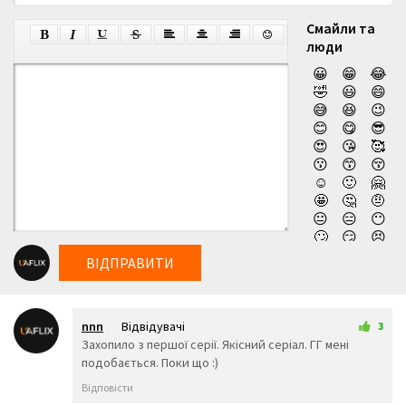
Смайли та
люди
😀
😁
😂
🤣
😃
😄
😅
😆
😉
😊
😋
😎
😍
😘
🥰
😗
😙
😚
☺️
🙂
🤗
🤩
🤔
🤨
😐
😑
😶
🙄
😏
😣
😥
😮
🤐
ВІДПРАВИТИ
😯
😪
😫
😴
😌
😛
😜
😝
🤤
nnn
Відвідувачі
😒
😓
😔
3
15 трав 2026 15:51
Захопило з першої серії. Якісний серіал. ГГ мені
😕
🙃
🤑
подобається. Поки що :)
😲
☹️
🙁
😖
😞
😟
Відповісти
😤
😢
😭