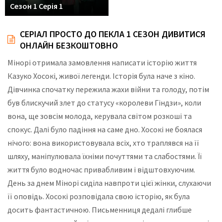
Сезон 1 Серія 1
СЕРІАЛ ПРОСТО ДО ПЕКЛА 1 СЕЗОН ДИВИТИСЯ
ОНЛАЙН БЕЗКОШТОВНО
Мінорі отримала замовлення написати історію життя
Казуко Хосокі, живої легенди. Історія була наче з кіно.
Дівчинка спочатку пережила жахи війни та голоду, потім
був блискучий злет до статусу «королеви Гіндзи», коли
вона, ще зовсім молода, керувала світом розкоші та
спокус. Далі було падіння на саме дно. Хосокі не боялася
нічого: вона використовувала всіх, хто траплявся на її
шляху, маніпулювала їхніми почуттями та слабостями. Її
життя було водночас привабливим і відштовхуючим.
День за днем Мінорі сиділа навпроти цієї жінки, слухаючи
її оповідь. Хосокі розповідала свою історію, як була
досить фантастичною. Письменниця дедалі глибше