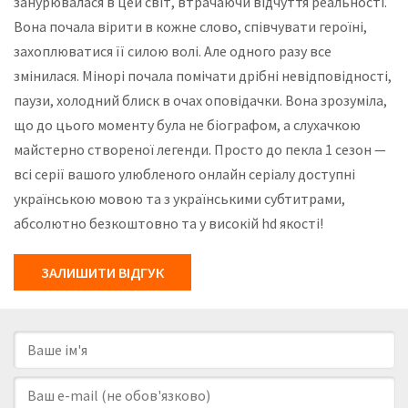
занурювалася в цей світ, втрачаючи відчуття реальності.
Вона почала вірити в кожне слово, співчувати героїні,
захоплюватися її силою волі. Але одного разу все
змінилася. Мінорі почала помічати дрібні невідповідності,
паузи, холодний блиск в очах оповідачки. Вона зрозуміла,
що до цього моменту була не біографом, а слухачкою
майстерно створеної легенди. Просто до пекла 1 сезон —
всі серії вашого улюбленого онлайн серіалу доступні
українською мовою та з українськими субтитрами,
абсолютно безкоштовно та у високій hd якості!
ЗАЛИШИТИ ВІДГУК