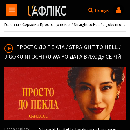
Пошук
Головна
»
Серіали
»
Просто до пекла / Straight to Hell / Jigoku ni ochiru wa yo
ПРОСТО ДО ПЕКЛА / STRAIGHT TO HELL /
JIGOKU NI OCHIRU WA YO
ДАТА ВИХОДУ СЕРІЙ
Назва серіалу:
Straight to Hell / Jigoku ni ochiru wa yo