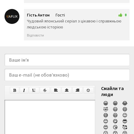
Гість Антон
Гості
0
14 червня 2026 18:01
Чудовий японський серіал з цікавою і справжньою
людською історією
Відповісти
Смайли та
люди
😀
😁
😂
🤣
😃
😄
😅
😆
😉
😊
😋
😎
😍
😘
🥰
😗
😙
😚