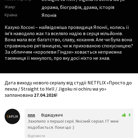
Жанр:
дорама, біографія, драма, історія
Країна:
Японія
Казуко Хосокі – найвідоміша провидиця Японії, колись її
ім'я наводило жах та вселяло надію в серця мільйонів.
Вона мала все: багатство, славу, кохання. Але чи була вона
справжньою рятівницею, чи ж прихованою спокусницею?
За обличчям «королеви Гіндзи» ховається неприємна
таємниця її минулого, про яку досі ніхто не знав.
Дата виходу нового серіалу від студії NETFLIX «Просто до
пекла / Straight to Hell / Jigoku ni ochiru wa yo»
запланована
27.04.2026
!
nnn
Відвідувачі
3
15 трав 2026 15:51
Захопило з першої серії. Якісний серіал. ГГ мені
подобається. Поки що :)
Відповісти