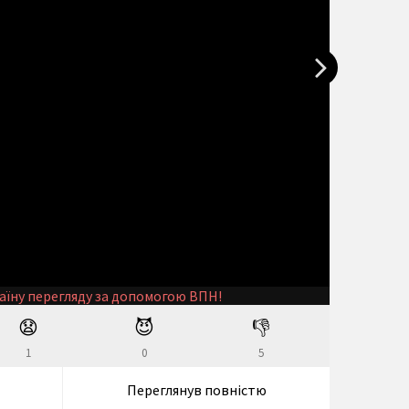
аїну перегляду за допомогою ВПН!
😧
😈
👎
1
0
5
Переглянув повністю