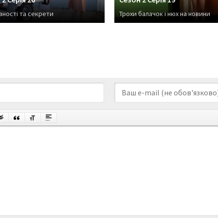
ності та секрети
Трохи балачок і нюх на новини