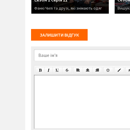
ужої мами
Фанкі Чилі та друзі, які знімають одяг
Вишука
ЗАЛИШИТИ ВІДГУК