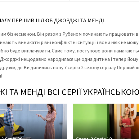
ЕРІАЛУ ПЕРШИЙ ШЛЮБ ДЖОРДЖІ ТА МЕНДІ
им бізнесменом. Він разом з Рубеном починають працювати в
чинають виникати різні конфліктні ситуації і вони ніяк не мож
трібно буде виплачувати. Саме тому, поступово вони намагаються
у Джорджі нещодавно народилася ще одна дитина і тепер йому 
друзям, де Ви дивились нову 7 серію 2 сезону серіалу Перший
!
ТА МЕНДІ ВСІ СЕРІЇ УКРАЇНСЬКО
 2 Серія 20
Сезон 2 Серія 19