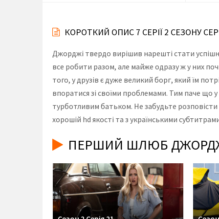
КОРОТКИЙ ОПИС 7 СЕРІЇ 2 СЕЗОНУ С
Джорджі твердо вирішив нарешті стати успішн
все робити разом, але майже одразу ж у них по
того, у друзів є дуже великий борг, який їм по
впоратися зі своїми проблемами. Тим паче що 
турботливим батьком. Не забудьте розповісти 
хорошій hd якості та з українськими субтитрами
ПЕРШИЙ ШЛЮБ ДЖОРДЖІ 
Сезон 2 Серія 21
Сезон