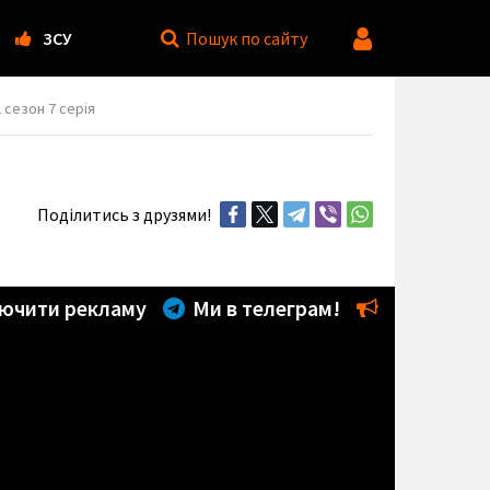
ЗСУ
Пошук
по сайту
2 сезон 7 серія
Поділитись з друзями!
ючити рекламу
Ми в телеграм!