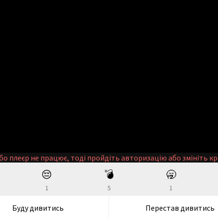
бо плеєр не працює, тоді пройдіть авторизацію або змініть кр
😔
💣
🥱
1
5
1
Буду дивитись
Перестав дивитись