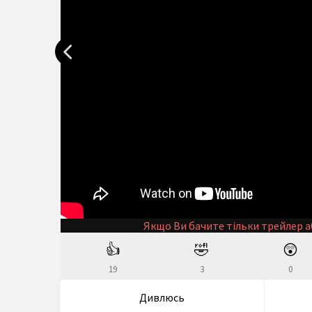
Якщо Ви бачите тільки трейлер а
👍
🤣
😲
19
3
0
Дивлюсь