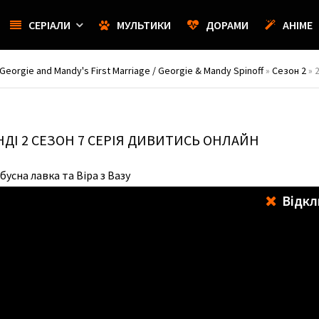
СЕРІАЛИ
МУЛЬТИКИ
ДОРАМИ
АНІМЕ
orgie and Mandy's First Marriage / Georgie & Mandy Spinoff
»
Сезон 2
» 
НДІ
2 СЕЗОН 7 СЕРІЯ ДИВИТИСЬ ОНЛАЙН
бусна лавка та Віра з Вазу
Відкл