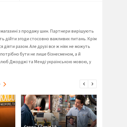
 магазині з продажу шин. Партнери вирішують
уть дійти згоди стосовно важливих питань. Крім
 діяти разом. Але друзі все ж ніяк не можуть
потрібно бути не лише бізнесменом, а й
 шлюб Джорджі та Менді українською мовою, у
Ю
Сезон 2 Серія 18
Сезон 2 Се