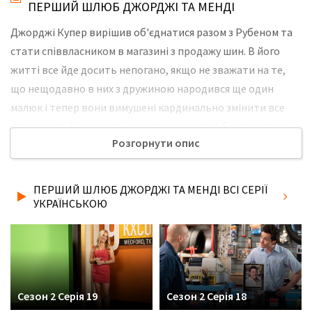
ПЕРШИЙ ШЛЮБ ДЖОРДЖІ ТА МЕНДІ
Джорджі Купер вирішив об'єднатися разом з Рубеном та
стати співвласником в магазині з продажу шин. В його
житті все йде досить непогано, якщо не зважати на те,
що нещодавно в них з дружиною народився ще один
малюк і тепер вони вимушені кардинально змінити все
своє життя. Це вносить в подружнє життя багато різних
Розгорнути опис
конфліктів, тим паче, що малюк постійно вередує і йому
потрібно багато уваги. У Джорджі з Рубеном на роботі
справи йдуть досить добре, незважаючи навіть на те, що
ПЕРШИЙ ШЛЮБ ДЖОРДЖІ ТА МЕНДІ ВСІ СЕРІЇ
інколи виникають суперечки стосовно певних питань.
УКРАЇНСЬКОЮ
Вони розходяться в думках практично з усіх питань і це
призводить до постійних конфліктів. Не забудьте
розповісти друзям, де Ви дивились нову 2 серію 2 сезону
серіалу Перший шлюб Джорджі та Менді українською
мовою, у хорошій hd якості та з українськими субтитрами!
Сезон 2 Серія 19
Сезон 2 Серія 18