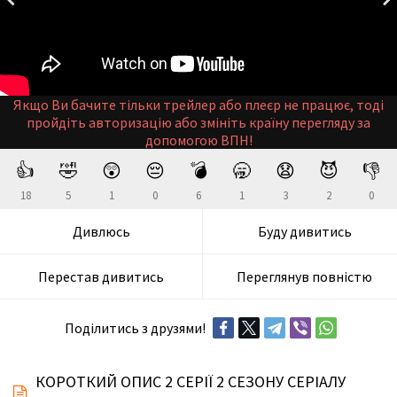
Якщо Ви бачите тільки трейлер або плеєр не працює, тоді
пройдіть авторизацію або змініть країну перегляду за
допомогою ВПН!
👍
🤣
😲
😔
💣
🥱
😧
😈
👎
18
5
1
0
6
1
3
2
0
Дивлюсь
Буду дивитись
Перестав дивитись
Переглянув повністю
Поділитись з друзями!
КОРОТКИЙ ОПИС 2 СЕРІЇ 2 СЕЗОНУ СЕРІАЛУ