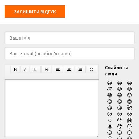
ЗАЛИШИТИ ВІДГУК
Смайли та
люди
😀
😁
😂
🤣
😃
😄
😅
😆
😉
😊
😋
😎
😍
😘
🥰
😗
😙
😚
☺️
🙂
🤗
🤩
🤔
🤨
😐
😑
😶
🙄
😏
😣