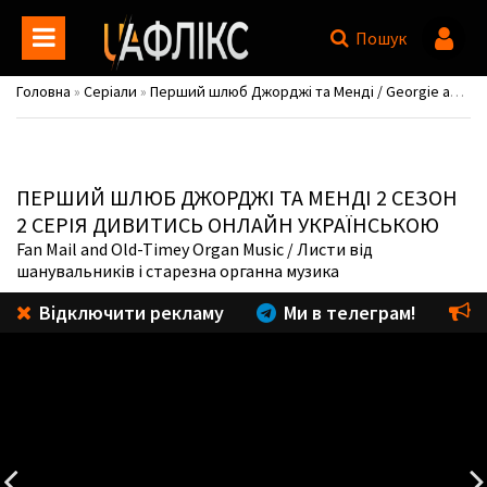
Пошук
Головна
»
Серіали
»
Перший шлюб Джорджі та Менді / Georgie and Mandy's First Marriage / Georgie & Mandy Spinoff
ПЕРШИЙ ШЛЮБ ДЖОРДЖІ ТА МЕНДІ
2 СЕЗОН
2 СЕРІЯ ДИВИТИСЬ ОНЛАЙН УКРАЇНСЬКОЮ
Fan Mail and Old-Timey Organ Music
/ Листи від
шанувальників і старезна органна музика
Відключити рекламу
Ми в телеграм!