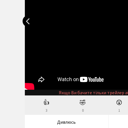
Якщо Ви бачите тільки трейлер а
👍
🤣
😲
3
0
1
Дивлюсь