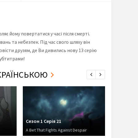
яє йому повертатися у часі після смерті.
вань та небезпек. Під час свого шляху він
повісти друзям, де Ви дивились нову 13 серію
субтитрами!
УКРАЇНСЬКОЮ
Сезон 1 Серія 21
Сезон 1 Се
A Bet That Fights Against Despair
Wilhelm van 