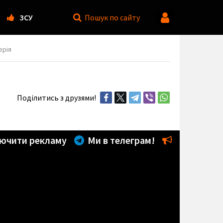
ЗСУ
Пошук
по сайту
ерія
Поділитись з друзями!
ючити рекламу
Ми в телеграм!