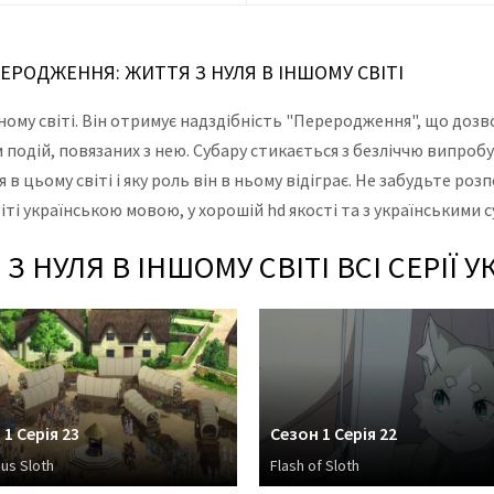
РЕРОДЖЕННЯ: ЖИТТЯ З НУЛЯ В ІНШОМУ СВІТІ
ному світі. Він отримує надздібність "Переродження", що дозвол
м подій, повязаних з нею. Субару стикається з безліччю випробу
в цьому світі і яку роль він в ньому відіграє. Не забудьте роз
іті українською мовою, у хорошій hd якості та з українськими 
 НУЛЯ В ІНШОМУ СВІТІ ВСІ СЕРІЇ 
 1 Серія 23
Сезон 1 Серія 22
us Sloth
Flash of Sloth