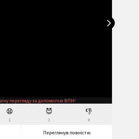
аїну перегляду за допомогою ВПН!
😧
😈
👎
1
1
0
Переглянув повністю