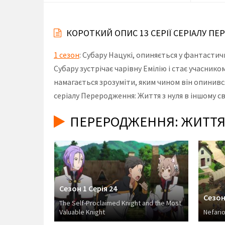
КОРОТКИЙ ОПИС 13 СЕРІЇ СЕРІАЛУ ПЕ
1 сезон
: Субару Нацукі, опиняється у фантастич
Субару зустрічає чарівну Емілію і стає учаснико
намагається зрозуміти, яким чином він опинився 
серіалу Переродження: Життя з нуля в іншому св
ПЕРЕРОДЖЕННЯ: ЖИТТЯ З
Сезон 1 Серія 24
Сезон
The Self-Proclaimed Knight and the Most
Valuable Knight
Nefario