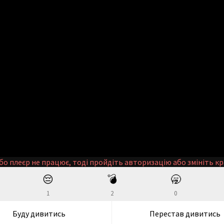
бо плеєр не працює, тоді пройдіть авторизацію або змініть кр
😔
💣
🥱
1
2
0
Буду дивитись
Перестав дивитись