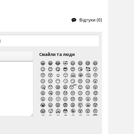
Відгуки (0)
Смайли та люди
😀
😁
😂
🤣
😃
😄
😅
😆
😉
😊
😋
😎
😍
😘
🥰
😗
😙
😚
☺️
🙂
🤗
🤩
🤔
🤨
😐
😑
😶
🙄
😏
😣
😥
😮
🤐
😯
😪
😫
😴
😌
😛
😜
😝
🤤
😒
😓
😔
😕
🙃
🤑
😲
☹️
🙁
😖
😞
😟
😤
😢
😭
😦
😧
😨
😩
🤯
😬
😰
😱
🥵
🥶
😳
🤪
😵
😡
😠
🤬
😷
🤒
🤕
🤢
🤮
🤧
😇
🤠
🥳
🥴
🥺
🤥
🤫
🤭
🧐
🤓
😈
👿
🤡
👹
👺
💀
☠️