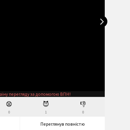
аїну перегляду за допомогою ВПН!
😧
😈
👎
0
1
0
Переглянув повністю