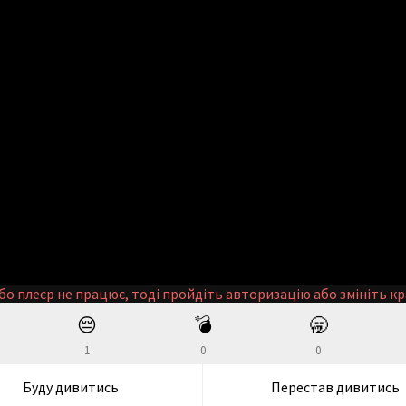
бо плеєр не працює, тоді пройдіть авторизацію або змініть кр
😔
💣
🥱
1
0
0
Буду дивитись
Перестав дивитись