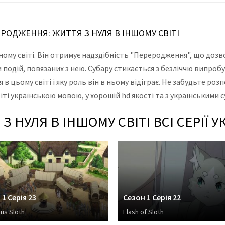
ЕРОДЖЕННЯ: ЖИТТЯ З НУЛЯ В ІНШОМУ СВІТІ
ному світі. Він отримує надздібність "Переродження", що дозвол
м подій, повязаних з нею. Субару стикається з безліччю випробу
в цьому світі і яку роль він в ньому відіграє. Не забудьте роз
іті українською мовою, у хорошій hd якості та з українськими 
 НУЛЯ В ІНШОМУ СВІТІ ВСІ СЕРІЇ 
 1 Серія 23
Сезон 1 Серія 22
us Sloth
Flash of Sloth