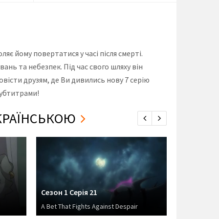
яє йому повертатися у часі після смерті.
вань та небезпек. Під час свого шляху він
повісти друзям, де Ви дивились нову 7 серію
субтитрами!
УКРАЇНСЬКОЮ
Сезон 1 Серія 21
Сезон 1 Се
A Bet That Fights Against Despair
Wilhelm van 