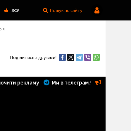
ЗСУ
Пошук
по сайту
рія
Поділитись з друзями!
ючити рекламу
Ми в телеграм!