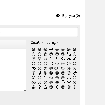
Відгуки (0)
Смайли та люди
😀
😁
😂
🤣
😃
😄
😅
😆
😉
😊
😋
😎
😍
😘
🥰
😗
😙
😚
☺️
🙂
🤗
🤩
🤔
🤨
😐
😑
😶
🙄
😏
😣
😥
😮
🤐
😯
😪
😫
😴
😌
😛
😜
😝
🤤
😒
😓
😔
😕
🙃
🤑
😲
☹️
🙁
😖
😞
😟
😤
😢
😭
😦
😧
😨
😩
🤯
😬
😰
😱
🥵
🥶
😳
🤪
😵
😡
😠
🤬
😷
🤒
🤕
🤢
🤮
🤧
😇
🤠
🥳
🥴
🥺
🤥
🤫
🤭
🧐
🤓
😈
👿
🤡
👹
👺
💀
☠️