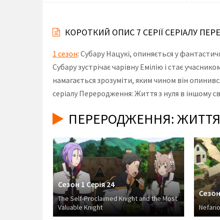
КОРОТКИЙ ОПИС 7 СЕРІЇ СЕРІАЛУ ПЕР
1 сезон
: Субару Нацукі, опиняється у фантастич
Субару зустрічає чарівну Емілію і стає учаснико
намагається зрозуміти, яким чином він опинився 
серіалу Переродження: Життя з нуля в іншому св
ПЕРЕРОДЖЕННЯ: ЖИТТЯ З
Сезон 1 Серія 24
Сезон
The Self-Proclaimed Knight and the Most
Valuable Knight
Nefario