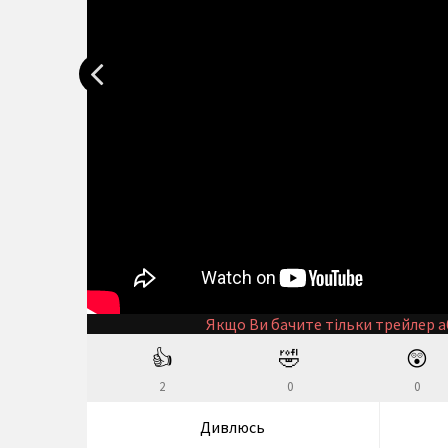
Якщо Ви бачите тільки трейлер а
👍
🤣
😲
2
0
0
Дивлюсь