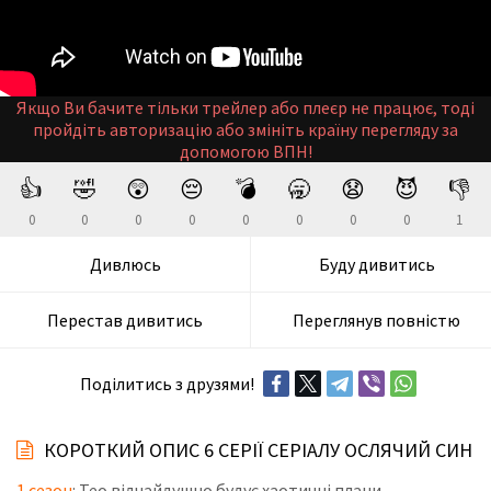
Якщо Ви бачите тільки трейлер або плеєр не працює, тоді
пройдіть авторизацію або змініть країну перегляду за
допомогою ВПН!
👍
🤣
😲
😔
💣
🥱
😧
😈
👎
0
0
0
0
0
0
0
0
1
Дивлюсь
Буду дивитись
Перестав дивитись
Переглянув повністю
Поділитись з друзями!
КОРОТКИЙ ОПИС 6 СЕРІЇ СЕРІАЛУ ОСЛЯЧИЙ СИН
1 сезон
: Тео відчайдушно будує хаотичні плани,