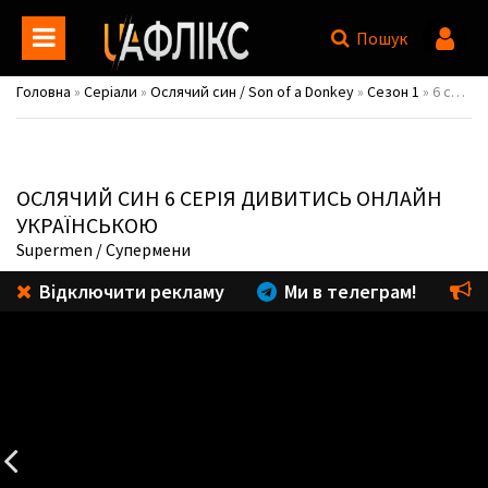
Пошук
Головна
»
Серіали
»
Ослячий син / Son of a Donkey
»
Сезон 1
» 6 серія
ОСЛЯЧИЙ СИН
6 СЕРІЯ ДИВИТИСЬ ОНЛАЙН
УКРАЇНСЬКОЮ
Supermen
/ Супермени
Відключити рекламу
Ми в телеграм!