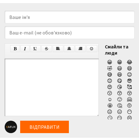
Смайли та
люди
😀
😁
😂
🤣
😃
😄
😅
😆
😉
😊
😋
😎
😍
😘
🥰
😗
😙
😚
☺️
🙂
🤗
🤩
🤔
🤨
😐
😑
😶
🙄
😏
😣
😥
😮
🤐
ВІДПРАВИТИ
😯
😪
😫
😴
😌
😛