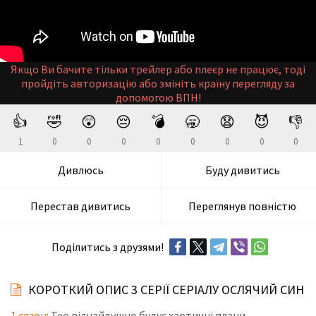
Якщо Ви бачите тільки трейлер або плеєр не працює, тоді
пройдіть авторизацію або змініть країну перегляду за
допомогою ВПН!
👍
🤣
😲
😔
💣
🥱
😧
😈
👎
1
0
0
0
0
0
0
0
0
Дивлюсь
Буду дивитись
Перестав дивитись
Переглянув повністю
Поділитись з друзями!
КОРОТКИЙ ОПИС 3 СЕРІЇ СЕРІАЛУ ОСЛЯЧИЙ СИН
1 сезон
: Тео відчайдушно будує хаотичні плани,