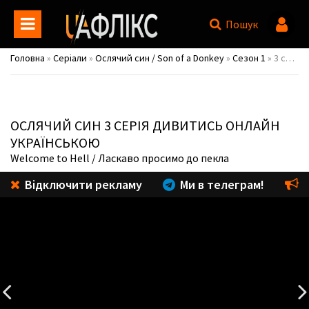
Пошук
Головна
»
Серіали
»
Ослячий син / Son of a Donkey
»
Сезон 1
» 3 серія
ОСЛЯЧИЙ СИН
3 СЕРІЯ ДИВИТИСЬ ОНЛАЙН
УКРАЇНСЬКОЮ
Welcome to Hell
/ Ласкаво просимо до пекла
Відключити рекламу
Ми в телеграм!