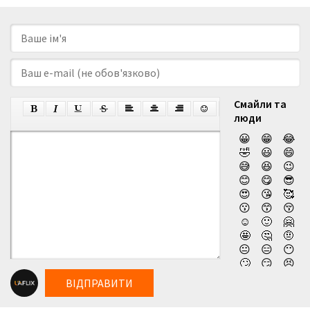
Смайли та
люди
😀
😁
😂
🤣
😃
😄
😅
😆
😉
😊
😋
😎
😍
😘
🥰
😗
😙
😚
☺️
🙂
🤗
🤩
🤔
🤨
😐
😑
😶
🙄
😏
😣
😥
😮
🤐
ВІДПРАВИТИ
😯
😪
😫
😴
😌
😛