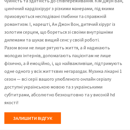
чуйність та здатність до співпереживання. Кім Джун Ван,
цинічний кардіохірург з різкими манерами, під якими
приховуються несподівані глибини та справжній
романтизм. І, нарешті, Ан Джон Вон, дитячий хірург із
золотим серцем, що бореться зі своїми внутрішніми
дилемами та шукає вищий сенс у своїй роботі.
Разом вони не лише рятують життя, а й надихають
молодих інтернів, допомагають пацієнтам не лише
фізично, а й емоційно, і, що найважливіше, підтримують
одне одного у всіх життєвих негараздах. Музика лікарні 1
сезон — всі серії вашого улюбленого онлайн серіалу
доступні українською мовою та з українськими
субтитрами, абсолютно безкоштовно та у високій hd
якості!
ЗАЛИШИТИ ВІДГУК