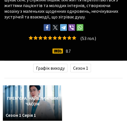
життями пацієнтів та молодих інтернів, створюючи
мозаїку з маленьких щоденних одкровень, неочікуваних
зустрічей та взаємодії, що зігріває душу.
(
53
гол.)
8.7
Графік виходу
Сезон 1
ПРЕМ'ЄРА. НАЙБЛИЖЧИМ
ЧАСОМ
Сезон 1 Серія 1