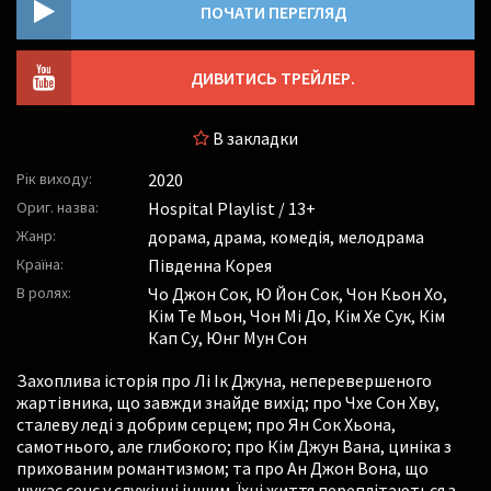
ПОЧАТИ ПЕРЕГЛЯД
ДИВИТИСЬ ТРЕЙЛЕР.
В закладки
Рік виходу:
2020
Ориг. назва:
Hospital Playlist / 13+
Жанр:
дорама, драма, комедія, мелодрама
Країна:
Південна Корея
В ролях:
Чо Джон Сок
,
Ю Йон Сок
,
Чон Кьон Хо
,
Кім Те Мьон
,
Чон Мі До
,
Кім Хе Сук
,
Кім
Кап Су
,
Юнг Мун Сон
Захоплива історія про Лі Ік Джуна, неперевершеного
жартівника, що завжди знайде вихід; про Чхе Сон Хву,
сталеву леді з добрим серцем; про Ян Сок Хьона,
самотнього, але глибокого; про Кім Джун Вана, циніка з
прихованим романтизмом; та про Ан Джон Вона, що
шукає сенс у служінні іншим. Їхні життя переплітаються з