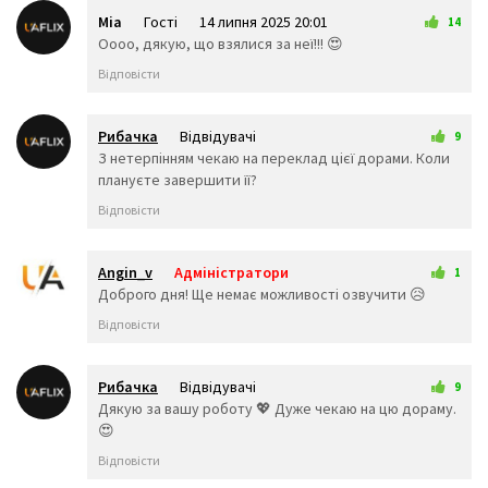
😜
😝
🤤
Міа
Гості
14 липня 2025 20:01
😒
😓
😔
14
Оооо, дякую, що взялися за неї!!! 😍
😕
🙃
🤑
😲
☹️
🙁
Відповісти
😖
😞
😟
😤
😢
😭
😦
😧
😨
Рибачка
Відвідувачі
9
😩
🤯
😬
19 вересня 2025 01:33
З нетерпінням чекаю на переклад цієї дорами. Коли
😰
😱
🥵
плануєте завершити її?
🥶
😳
🤪
Відповісти
😵
😡
😠
🤬
😷
🤒
🤕
🤢
🤮
Angin_v
Адміністратори
1
🤧
😇
🤠
19 вересня 2025 02:14
Доброго дня! Ще немає можливості озвучити 😥
🥳
🥴
🥺
Відповісти
🤥
🤫
🤭
🧐
🤓
😈
👿
🤡
👹
Рибачка
Відвідувачі
9
👺
💀
☠️
14 грудня 2025 14:06
Дякую за вашу роботу 💖 Дуже чекаю на цю дораму.
👻
👾
👽
😍
🤖
💩
😺
Відповісти
😸
😹
😻