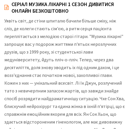
СЕРІАЛ МУЗИКА ЛІКАРНІ 1 СЕЗОН ДИВИТИСЯ
ОНЛАЙН БЕЗКОШТОВНО
Уявіть світ, де стіни шпиталю бачили більше сміху, ніж
сліз, де колеги стають сім'єю, а ритм серця пацієнта
переплітається з мелодією старої гітари. "Музика лікарні"
запрошує вас у подорож життями п'ятьох нерозлучних
друзів, що з 1999 року, зі студентської лави
медуніверситету, йдуть пліч-о-пліч. Тепер, через два
десятиліття, доля знову зводить їх під одним дахом, і це
возз'єднання стає початком нової, захопливої глави.
Кожен з них — унікальний всесвіт. Лі Ік Джун, розлучений
тато з невичерпним запасом жартів, що завжди знайде
спосіб розрядити найдраматичнішу ситуацію. Чхе Сон Хва,
блискучий нейрохірург та єдина жінка в їхній п'ятірці, що є
справжнім емоційним якорем для всіх. Ян Сок Хьон, що
здається відстороненим гінекологом, але має дивовижну