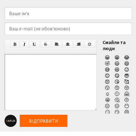
Смайли та
люди
😀
😁
😂
🤣
😃
😄
😅
😆
😉
😊
😋
😎
😍
😘
🥰
😗
😙
😚
☺️
🙂
🤗
🤩
🤔
🤨
😐
😑
😶
🙄
😏
😣
😥
😮
🤐
ВІДПРАВИТИ
😯
😪
😫
😴
😌
😛