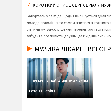
КОРОТКИЙ ОПИС 1 СЕРІЇ СЕРІАЛУ МУЗ
Зануртесь у світ, де щодня вирішується доля лю
молоде покоління та самим вчитися в кожного п
оптимізму. Важкі рішення переплітаються зі сміх
забудьте розповісти друзям, де Ви дивились нов
МУЗИКА ЛІКАРНІ ВСІ СЕ
ПРЕМ'ЄРА НАЙБЛИЖЧИМ ЧАСОМ
Сезон 1 Серія 1