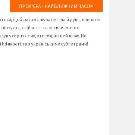
ПРЕМ'ЄРА - НАЙБЛИЖЧИМ ЧАСОМ
ються, щоб разом лікувати тіла й душі, навчати
півчуття, стійкості та нескінченного
гук у серцях тих, хто обрав цей шлях. Не
 hd якості та з українськими субтитрами!