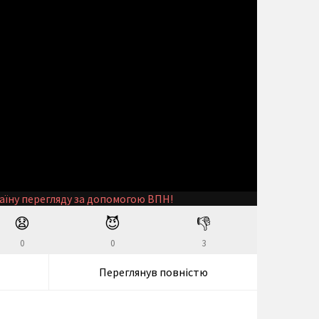
аїну перегляду за допомогою ВПН!
😧
😈
👎
0
0
3
Переглянув повністю