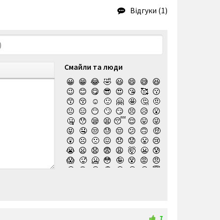
Відгуки (1)
Смайли та люди
😀
😁
😂
🤣
😃
😄
😅
😆
😉
😊
😋
😎
😍
😘
🥰
😗
😙
😚
☺️
🙂
🤗
🤩
🤔
🤨
😐
😑
😶
🙄
😏
😣
😥
😮
🤐
😯
😪
😫
😴
😌
😛
😜
😝
🤤
😒
😓
😔
😕
🙃
🤑
😲
☹️
🙁
😖
😞
😟
😤
😢
😭
😦
😧
😨
😩
🤯
😬
😰
😱
🥵
🥶
😳
🤪
😵
😡
😠
🤬
😷
🤒
🤕
🤢
🤮
🤧
😇
🤠
🥳
🥴
🥺
🤥
🤫
🤭
🧐
🤓
😈
👿
🤡
👹
👺
💀
☠️
👻
👾
🤖
💩
😺
😸
😹
👽
😻
😼
😽
🙀
😿
😾
🙈
🙉
7