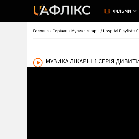
ФІЛЬМИ
Головна
»
Серіали
»
Музика лікарні / Hospital Playlist
»
С
МУЗИКА ЛІКАРНІ
1 СЕРІЯ ДИВИТ