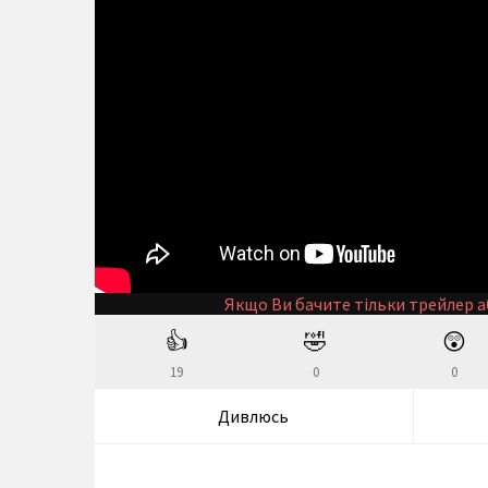
Якщо Ви бачите тільки трейлер а
👍
🤣
😲
19
0
0
Дивлюсь