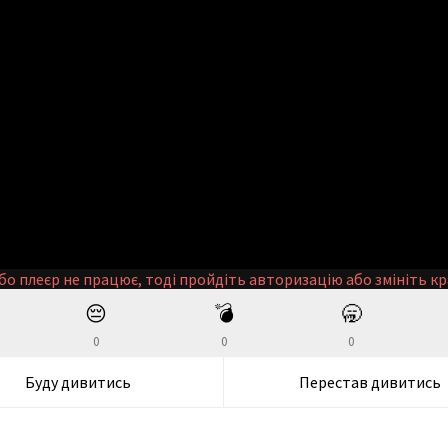
бо плеєр не працює, тоді пройдіть авторизацію або змініть кр
😔
💣
🥱
0
0
0
Буду дивитись
Перестав дивитись