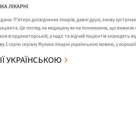
ИКА ЛІКАРНІ
дини. П'ятеро досвідчених лікарів, давні друзі, знову зустріча
ацієнта. Це погляд на медицину як на покликання, що вимагає с
ом в ординаторській, а надії та відчай пацієнтів знаходять від
у 1 серію серіалу Музика лікарні українською мовою, у хорошій
РІЇ УКРАЇНСЬКОЮ