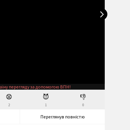
аїну перегляду за допомогою ВПН!
😧
😈
👎
2
1
0
Переглянув повністю