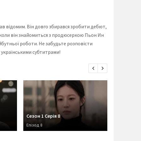
став відомим. Він довго збирався зробити дебют,
я, коли він знайомиться з продюсеркою Пьон Ин
айбутньої роботи. Не забудьте розповісти
 з українськими субтитрами!
Сезон 1 Серія 8
Сезон 1 Се
Епізод 8
Епізод 7