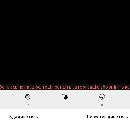
бо плеєр не працює, тоді пройдіть авторизацію або змініть кр
😔
💣
🥱
2
11
0
Буду дивитись
Перестав дивитись