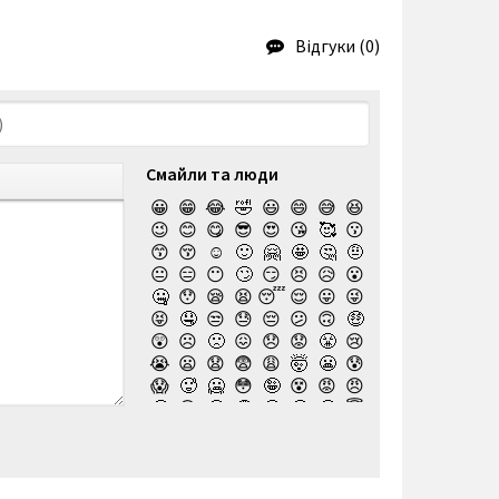
Відгуки (0)
Смайли та люди
😀
😁
😂
🤣
😃
😄
😅
😆
😉
😊
😋
😎
😍
😘
🥰
😗
😙
😚
☺️
🙂
🤗
🤩
🤔
🤨
😐
😑
😶
🙄
😏
😣
😥
😮
🤐
😯
😪
😫
😴
😌
😛
😜
😝
🤤
😒
😓
😔
😕
🙃
🤑
😲
☹️
🙁
😖
😞
😟
😤
😢
😭
😦
😧
😨
😩
🤯
😬
😰
😱
🥵
🥶
😳
🤪
😵
😡
😠
🤬
😷
🤒
🤕
🤢
🤮
🤧
😇
🤠
🥳
🥴
🥺
🤥
🤫
🤭
🧐
🤓
😈
👿
🤡
👹
👺
💀
☠️
👻
👾
🤖
💩
😺
😸
😹
👽