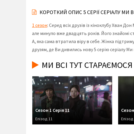
КОРОТКИЙ ОПИС 5 СЕРІЇ СЕРІАЛУ МИ 
1 сезон
: Серед всіх друзів із кіноклубу Хван Д
але минуло вже двадцять років. Його знайомі ст
А, яка сама втратила віру в себе. Жінка підтр
друзям, де Ви дивились нову 5 серію серіалу Ми
МИ ВСІ ТУТ СТАРАЄМОСЯ
Сезон 1 Серія 11
Сезон
Епізод 11
Епізод