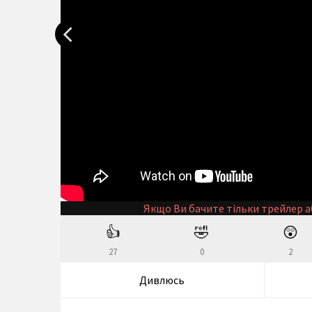
Якщо Ви бачите тільки трейлер а
👍
🤣
😲
27
0
2
Дивлюсь