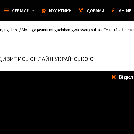
СЕРІАЛИ
МУЛЬТИКИ
ДОРАМИ
АНІМЕ
Trying Here / Moduga jasinui mugachihamgwa ssaugo itta
»
Сезон 1
» 1 сезо
 ДИВИТИСЬ ОНЛАЙН УКРАЇНСЬКОЮ
Відкл