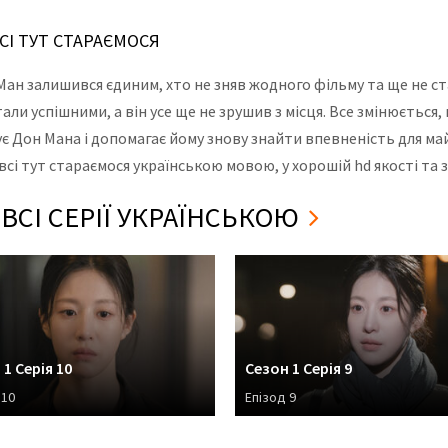
ВСІ ТУТ СТАРАЄМОСЯ
он Ман залишився єдиним, хто не зняв жодного фільму та ще не 
али успішними, а він усе ще не зрушив з місця. Все змінюєтьс
имує Дон Мана і допомагає йому знову знайти впевненість для м
 всі тут стараємося українською мовою, у хорошій hd якості та
 ВСІ СЕРІЇ УКРАЇНСЬКОЮ
 1 Серія 10
Сезон 1 Серія 9
 10
Епізод 9