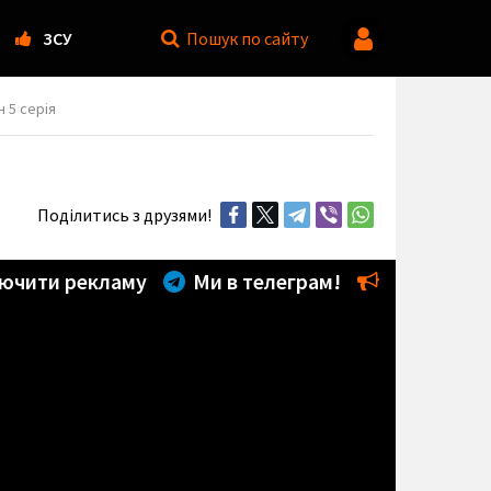
ЗСУ
Пошук
по сайту
н 5 серія
Поділитись з друзями!
ючити рекламу
Ми в телеграм!