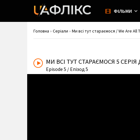
ФІЛЬМИ
Головна
»
Серіали
»
Ми всі тут стараємося / We Are All 
МИ ВСІ ТУТ СТАРАЄМОСЯ
5 СЕРІЯ
Episode 5
/ Епізод 5