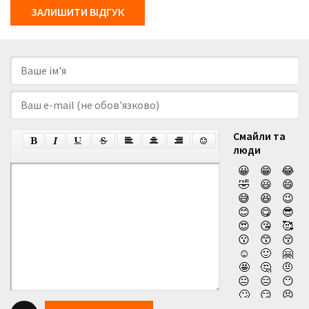
ЗАЛИШИТИ ВІДГУК
Смайли та
люди
😀
😁
😂
🤣
😃
😄
😅
😆
😉
😊
😋
😎
😍
😘
🥰
😗
😙
😚
☺️
🙂
🤗
🤩
🤔
🤨
😐
😑
😶
🙄
😏
😣
😥
😮
🤐