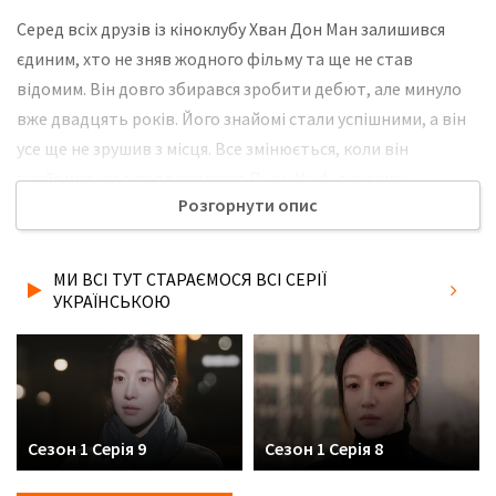
Серед всіх друзів із кіноклубу Хван Дон Ман залишився
єдиним, хто не зняв жодного фільму та ще не став
відомим. Він довго збирався зробити дебют, але минуло
вже двадцять років. Його знайомі стали успішними, а він
усе ще не зрушив з місця. Все змінюється, коли він
знайомиться з продюсеркою Пьон Ин А, яка сама
Розгорнути опис
втратила віру в себе. Жінка підтримує Дон Мана і
допомагає йому знову знайти впевненість для майбутньої
роботи. Не забудьте розповісти друзям, де Ви дивились
МИ ВСІ ТУТ СТАРАЄМОСЯ ВСІ СЕРІЇ
нову 1 серію серіалу Ми всі тут стараємося українською
УКРАЇНСЬКОЮ
мовою, у хорошій hd якості та з українськими субтитрами!
Сезон 1 Серія 9
Сезон 1 Серія 8