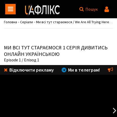
Пошук
Головна
»
Серіали
»
Ми всі тут стараємося / We Are All Trying Here / Moduga jasinui mugachihamgwa ssaugo itta
МИ ВСІ ТУТ СТАРАЄМОСЯ
1 СЕРІЯ ДИВИТИСЬ
ОНЛАЙН УКРАЇНСЬКОЮ
Episode 1
/ Епізод 1
Відключити рекламу
Ми в телеграм!