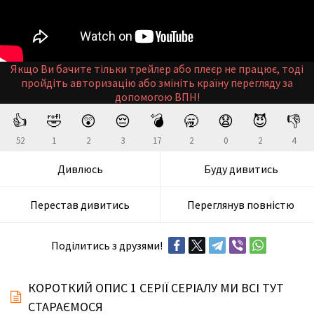
Якщо Ви бачите тільки трейлер або плеєр не працює, тоді
пройдіть авторизацію або змініть країну перегляду за
допомогою ВПН!
👍
🤣
😲
😔
💣
🥱
😧
😈
👎
52
1
2
3
17
2
0
2
4
Дивлюсь
Буду дивитись
Перестав дивитись
Переглянув повністю
Поділитись з друзями!
КОРОТКИЙ ОПИС 1 СЕРІЇ СЕРІАЛУ МИ ВСІ ТУТ
СТАРАЄМОСЯ