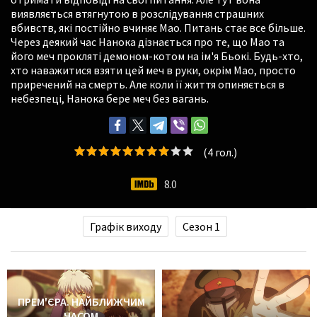
виявляється втягнутою в розслідування страшних
вбивств, які постійно вчиняє Мао. Питань стає все більше.
Через деякий час Нанока дізнається про те, що Мао та
його меч прокляті демоном-котом на ім'я Бьокі. Будь-хто,
хто наважитися взяти цей меч в руки, окрім Мао, просто
приречений на смерть. Але коли її життя опиняється в
небезпеці, Нанока бере меч без вагань.
(
4
гол.)
8.0
Графік виходу
Сезон 1
ПРЕМ'ЄРА. НАЙБЛИЖЧИМ
ЧАСОМ