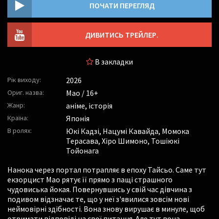
ПОЧАТИ ПЕРЕГЛЯД
ДИВИТИСЬ ТРЕЙЛЕР.
В закладки
Рік виходу:
2026
Ориг. назва:
Mao / 16+
Жанр:
аніме, історія
Країна:
Японія
В ролях:
Юкі Кадзі
,
Нацумі Кавайда
,
Момока
Терасава
,
Хіро Шимоно
,
Тошіюкі
Тойонага
Нанока через портал потрапляє в епоху Тайсьо. Саме тут
екзорцист Мао рятує її прямо з пащі страшного
чудовиська йокая. Повернувшись у свій час дівчина з
подивом відзначає те, що у неї з'явилися зовсім нові
неймовірні здібності. Вона знову вирушає в минуле, щоб
отримати відповіді на свої питання. Але тут вона