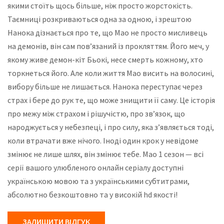
якими стоїть щось більше, ніж просто жорстокість.
Таємниці розкриваються одна за одною, і зрештою
Нанока дізнається про те, що Мао не просто мисливець
на демонів, він сам пов’язаний із прокляттям. Його меч, у
якому живе демон-кіт Бьокі, несе смерть кожному, хто
торкнеться його. Але коли життя Мао висить на волосині,
вибору більше не лишається. Нанока переступає через
страх і бере до рук те, що може знищити її саму. Це історія
про межу між страхом і рішучістю, про зв’язок, що
народжується у небезпеці, і про силу, яка з’являється тоді,
коли втрачати вже нічого. Іноді один крок у невідоме
змінює не лише шлях, він змінює тебе. Мао 1 сезон — всі
серії вашого улюбленого онлайн серіалу доступні
українською мовою та з українськими субтитрами,
абсолютно безкоштовно та у високій hd якості!
ЗАЛИШИТИ ВІДГУК