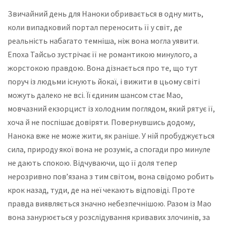
Звичайний день для Наноки обривається в одну мить,
коли випадковий портал переносить її у світ, де
реальність набагато темніша, ніж вона могла уявити.
Епоха Тайсьо зустрічає її не романтикою минулого, а
жорстокою правдою. Вона дізнається про те, що тут
поруч із людьми існують йокаї, і вижити в цьому світі
можуть далеко не всі. Її єдиним шансом стає Мао,
мовчазний екзорцист із холодним поглядом, який рятує її,
хоча й не поспішає довіряти. Повернувшись додому,
Нанока вже не може жити, як раніше. У ній пробуджується
сила, природу якої вона не розуміє, а спогади про минуле
не дають спокою. Відчуваючи, що її доля тепер
нерозривно пов’язана з тим світом, вона свідомо робить
крок назад, туди, де на неї чекають відповіді. Проте
правда виявляється значно небезпечнішою. Разом із Мао
вона занурюється у розслідування кривавих злочинів, за