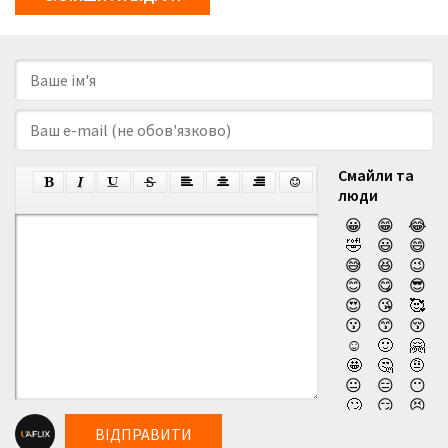
Смайли та
люди
😀
😁
😂
🤣
😃
😄
😅
😆
😉
😊
😋
😎
😍
😘
🥰
😗
😙
😚
☺️
🙂
🤗
🤩
🤔
🤨
😐
😑
😶
🙄
😏
😣
😥
😮
🤐
ВІДПРАВИТИ
😯
😪
😫