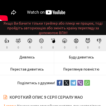
Якщо Ви бачите тільки трейлер або плеєр не працює, тоді
пройдіть авторизацію або змініть країну перегляду за
допомогою ВПН!
👍
🤣
😲
😔
💣
🥱
😧
😈
👎
0
0
0
0
0
0
0
0
0
Дивлюсь
Буду дивитись
Перестав дивитись
Переглянув повністю
Поділитись з друзями!
КОРОТКИЙ ОПИС 9 СЕРІЇ СЕРІАЛУ МАО
1 сезон
: Нанока живе звичайним життям, яке несподівано