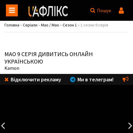
Пошук
Головна
»
Серіали
»
Мао / Mao
»
Сезон 1
» 1 сезон 9 серія
МАО
9 СЕРІЯ ДИВИТИСЬ ОНЛАЙН
УКРАЇНСЬКОЮ
Kamon
Відключити рекламу
Ми в телеграм!