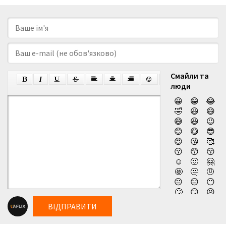
Смайли та
люди
😀
😁
😂
🤣
😃
😄
😅
😆
😉
😊
😋
😎
😍
😘
🥰
😗
😙
😚
☺️
🙂
🤗
🤩
🤔
🤨
😐
😑
😶
🙄
😏
😣
😥
😮
🤐
ВІДПРАВИТИ
😯
😪
😫
😴
😌
😛