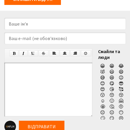
Смайли та
люди
😀
😁
😂
🤣
😃
😄
😅
😆
😉
😊
😋
😎
😍
😘
🥰
😗
😙
😚
☺️
🙂
🤗
🤩
🤔
🤨
😐
😑
😶
🙄
😏
😣
😥
😮
🤐
ВІДПРАВИТИ
😯
😪
😫