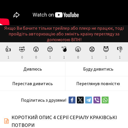
Якщо Ви бачите тільки трейлер або плеєр не працює, тоді
пройдіть авторизацію або змініть країну перегляду за
допомогою ВПН!
👍
🤣
😲
😔
💣
🥱
😧
😈
👎
1
0
0
1
1
0
1
1
1
Дивлюсь
Буду дивитись
Перестав дивитись
Переглянув повністю
Поділитись з друзями!
КОРОТКИЙ ОПИС 4 СЕРІЇ СЕРІАЛУ КРАКІВСЬКІ
ПОТВОРИ