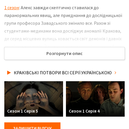
1 сезон
: Алекс завжди скептично ставилася до
паранормальних явищ, але приєднання до дослідницької
групи професора Завадського змінило все. Разом зі
студентами-медиками вона досліджує аномалії Кракова,
де серед місцевих вулиць ховається світ демонів і давніх
слов'янських духів. З кожним новим розслідуванням Алекс
Розгорнути опис
виявляє паралелі зі власним минулим, а місто відкриває
свої таємниці, тісно пов’язані з її долею. Не забудьте
розповісти друзям, де Ви дивились нову 4 серію серіалу
КРАКІВСЬКІ ПОТВОРИ ВСІ СЕРІЇ УКРАЇНСЬКОЮ
Краківські потвори українською мовою, у хорошій hd
якості та з українськими субтитрами!
Сезон 1 Серія 5
Сезон 1 Серія 4
ЗАЛИШИТИ ВІДГУК