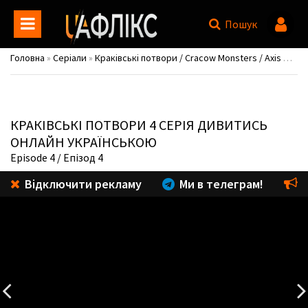
Пошук
Головна
»
Серіали
»
Краківські потвори / Cracow Monsters / Axis Mundi / Krakowskie potwory
КРАКІВСЬКІ ПОТВОРИ
4 СЕРІЯ ДИВИТИСЬ
ОНЛАЙН УКРАЇНСЬКОЮ
Episode 4
/ Епізод 4
Відключити рекламу
Ми в телеграм!