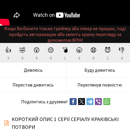
Якщо Ви бачите тільки трейлер або плеєр не працює, тоді
пройдіть авторизацію або змініть країну перегляду за
допомогою ВПН!
👍
🤣
😲
😔
💣
🥱
😧
😈
👎
5
0
0
0
1
0
0
1
4
Дивлюсь
Буду дивитись
Перестав дивитись
Переглянув повністю
Поділитись з друзями!
КОРОТКИЙ ОПИС 1 СЕРІЇ СЕРІАЛУ КРАКІВСЬКІ
ПОТВОРИ