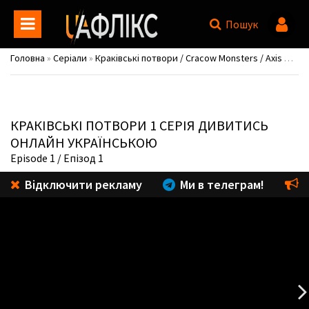
Пошук
Головна
»
Серіали
»
Краківські потвори / Cracow Monsters / Axis Mundi / Krakowskie potwory
КРАКІВСЬКІ ПОТВОРИ
1 СЕРІЯ ДИВИТИСЬ
ОНЛАЙН УКРАЇНСЬКОЮ
Episode 1
/ Епізод 1
Відключити рекламу
Ми в телеграм!