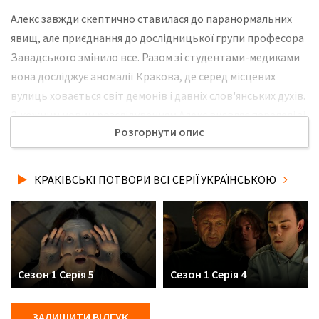
Алекс завжди скептично ставилася до паранормальних
явищ, але приєднання до дослідницької групи професора
Завадського змінило все. Разом зі студентами-медиками
вона досліджує аномалії Кракова, де серед місцевих
вулиць ховається світ демонів і давніх слов'янських духів.
З кожним новим розслідуванням Алекс виявляє паралелі зі
Розгорнути опис
власним минулим, а місто відкриває свої таємниці, тісно
пов’язані з її долею. Не забудьте розповісти друзям, де Ви
дивились нову 1 серію серіалу Краківські потвори
КРАКІВСЬКІ ПОТВОРИ ВСІ СЕРІЇ УКРАЇНСЬКОЮ
українською мовою, у хорошій hd якості та з українськими
субтитрами!
Сезон 1 Серія 5
Сезон 1 Серія 4
ЗАЛИШИТИ ВІДГУК