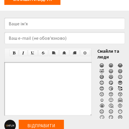
Смайли та
люди
😀
😁
😂
🤣
😃
😄
😅
😆
😉
😊
😋
😎
😍
😘
🥰
😗
😙
😚
☺️
🙂
🤗
🤩
🤔
🤨
😐
😑
😶
🙄
😏
😣
😥
😮
🤐
ВІДПРАВИТИ
😯
😪
😫