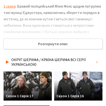
1 сезон
: Бравий поліцейський Міккі Фокс щодня патрулює
тихі вулиці Еджуотера, намагаючись зберегти порядок в
містечку, де за кожним кутом таяться свої таємниці і
небезпеки. Вона одночасно стикається з непростими
сімейними викликами: її батько недавно вийшов з
в'язниці і намагається налагодити життя, а дочка, повна
Розгорнути опис
бунтарського духу, виявляється втягнута в загадкову
подію, яке Міккі належить розплутати, балансуючи між
боргом і близькими. У цьому місті кожна нова справа стає
ОКРУГ ШЕРИФА / КРАЇНА ШЕРИФА ВСІ СЕРІЇ
випробуванням не тільки для професіоналізму шерифа,
УКРАЇНСЬКОЮ
але і для її терпіння і сили духу. Не забудьте розповісти
друзям, де Ви дивились нову 4 серію серіалу Округ шерифа
/ Країна шерифа українською мовою, у хорошій hd якості
та з українськими субтитрами!
Сезон 1 Серія 17
Сезон 1 Серія 16