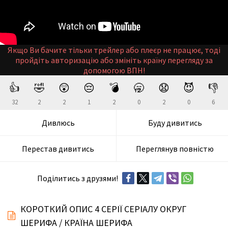
Якщо Ви бачите тільки трейлер або плеєр не працює, тоді
пройдіть авторизацію або змініть країну перегляду за
допомогою ВПН!
👍
🤣
😲
😔
💣
🥱
😧
😈
👎
32
2
2
1
2
0
2
0
6
Дивлюсь
Буду дивитись
Перестав дивитись
Переглянув повністю
Поділитись з друзями!
КОРОТКИЙ ОПИС 4 СЕРІЇ СЕРІАЛУ ОКРУГ
ШЕРИФА / КРАЇНА ШЕРИФА