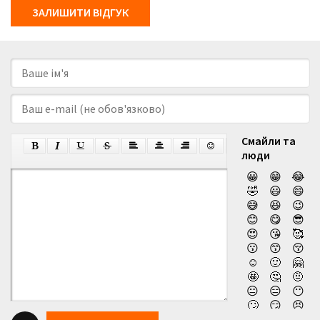
ЗАЛИШИТИ ВІДГУК
Смайли та
люди
😀
😁
😂
🤣
😃
😄
😅
😆
😉
😊
😋
😎
😍
😘
🥰
😗
😙
😚
☺️
🙂
🤗
🤩
🤔
🤨
😐
😑
😶
🙄
😏
😣
😥
😮
🤐