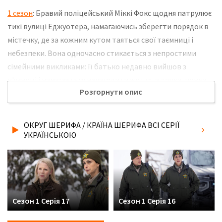
1 сезон
: Бравий поліцейський Міккі Фокс щодня патрулює
тихі вулиці Еджуотера, намагаючись зберегти порядок в
містечку, де за кожним кутом таяться свої таємниці і
небезпеки. Вона одночасно стикається з непростими
сімейними викликами: її батько недавно вийшов з
в'язниці і намагається налагодити життя, а дочка, повна
Розгорнути опис
бунтарського духу, виявляється втягнута в загадкову
подію, яке Міккі належить розплутати, балансуючи між
боргом і близькими. У цьому місті кожна нова справа стає
ОКРУГ ШЕРИФА / КРАЇНА ШЕРИФА ВСІ СЕРІЇ
випробуванням не тільки для професіоналізму шерифа,
УКРАЇНСЬКОЮ
але і для її терпіння і сили духу. Не забудьте розповісти
друзям, де Ви дивились нову 3 серію серіалу Округ шерифа
/ Країна шерифа українською мовою, у хорошій hd якості
та з українськими субтитрами!
Сезон 1 Серія 17
Сезон 1 Серія 16