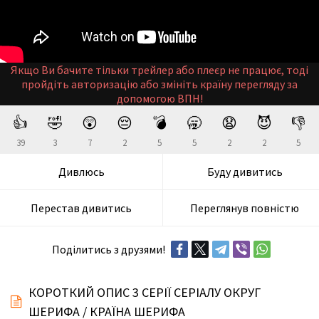
Якщо Ви бачите тільки трейлер або плеєр не працює, тоді
пройдіть авторизацію або змініть країну перегляду за
допомогою ВПН!
👍
🤣
😲
😔
💣
🥱
😧
😈
👎
39
3
7
2
5
5
2
2
5
Дивлюсь
Буду дивитись
Перестав дивитись
Переглянув повністю
Поділитись з друзями!
КОРОТКИЙ ОПИС 3 СЕРІЇ СЕРІАЛУ ОКРУГ
ШЕРИФА / КРАЇНА ШЕРИФА