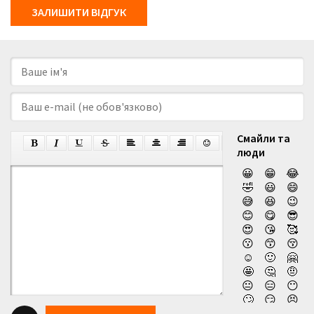
ЗАЛИШИТИ ВІДГУК
Смайли та
люди
😀
😁
😂
🤣
😃
😄
😅
😆
😉
😊
😋
😎
😍
😘
🥰
😗
😙
😚
☺️
🙂
🤗
🤩
🤔
🤨
😐
😑
😶
🙄
😏
😣
😥
😮
🤐