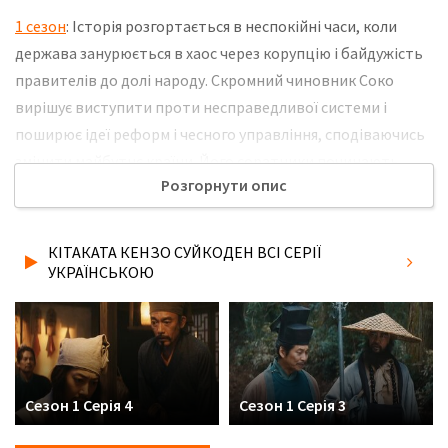
1 сезон
: Історія розгортається в неспокійні часи, коли
держава занурюється в хаос через корупцію і байдужість
правителів до долі народу. Скромний чиновник Соко
вирішує виступити проти несправедливої системи і
поширює ідеї реформ і чесного управління, сподіваючись
змінити майбутнє країни. Його соратники починають
Розгорнути опис
збирати навколо себе людей, які також втомилися від
свавілля влади і готові боротися за зміни. На їх шляху
встають могутні противники, включаючи впливових
КІТАКАТА КЕНЗО СУЙКОДЕН ВСІ СЕРІЇ
чиновників і таємні сили, які прагнуть зберегти існуючий
УКРАЇНСЬКОЮ
порядок. Не забудьте розповісти друзям, де Ви дивились
нову 6 серію серіалу Кітаката Кензо Суйкоден
українською мовою, у хорошій hd якості та з українськими
субтитрами!
Сезон 1 Серія 4
Сезон 1 Серія 3