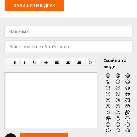
ЗАЛИШИТИ ВІДГУК
Смайли та
люди
😀
😁
😂
🤣
😃
😄
😅
😆
😉
😊
😋
😎
😍
😘
🥰
😗
😙
😚
☺️
🙂
🤗
🤩
🤔
🤨
😐
😑
😶
🙄
😏
😣
😥
😮
🤐