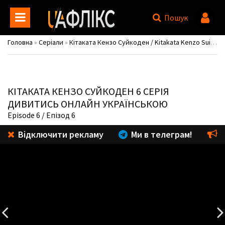
Пошук
Головна
»
Серіали
»
Кітаката Кензо Суйкоден / Kitakata Kenzo Suikoden
КІТАКАТА КЕНЗО СУЙКОДЕН
6 СЕРІЯ
ДИВИТИСЬ ОНЛАЙН УКРАЇНСЬКОЮ
Episode 6
/ Епізод 6
Відключити рекламу
Ми в телеграм!