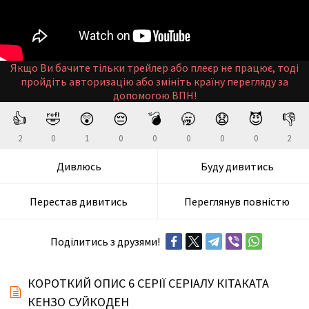
Якщо Ви бачите тільки трейлер або плеєр не працює, тоді
пройдіть авторизацію або змініть країну перегляду за
допомогою ВПН!
👍
🤣
😲
😔
💣
🥱
😧
😈
👎
2
0
1
0
0
0
0
0
2
Дивлюсь
Буду дивитись
Перестав дивитись
Переглянув повністю
Поділитись з друзями!
КОРОТКИЙ ОПИС 6 СЕРІЇ СЕРІАЛУ КІТАКАТА
КЕНЗО СУЙКОДЕН