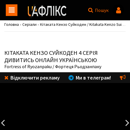
Пошук
Головна
»
Серіали
»
Кітаката Кензо Суйкоден / Kitakata Kenzo Suikoden
КІТАКАТА КЕНЗО СУЙКОДЕН
4 СЕРІЯ
ДИВИТИСЬ ОНЛАЙН УКРАЇНСЬКОЮ
Fortress of Ryozanpaku
/ Фортеця Рьодзанпаку
Відключити рекламу
Ми в телеграм!