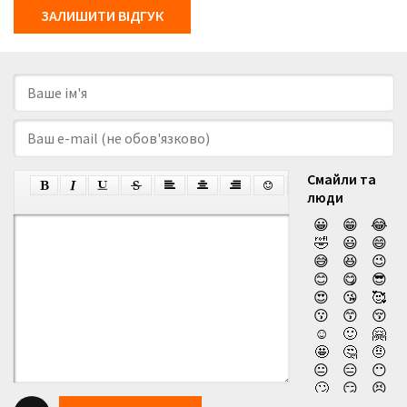
ЗАЛИШИТИ ВІДГУК
Смайли та
люди
😀
😁
😂
🤣
😃
😄
😅
😆
😉
😊
😋
😎
😍
😘
🥰
😗
😙
😚
☺️
🙂
🤗
🤩
🤔
🤨
😐
😑
😶
🙄
😏
😣
😥
😮
🤐