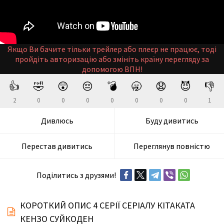
Якщо Ви бачите тільки трейлер або плеєр не працює, тоді
пройдіть авторизацію або змініть країну перегляду за
допомогою ВПН!
👍
🤣
😲
😔
💣
🥱
😧
😈
👎
2
0
0
0
0
0
0
0
1
Дивлюсь
Буду дивитись
Перестав дивитись
Переглянув повністю
Поділитись з друзями!
КОРОТКИЙ ОПИС 4 СЕРІЇ СЕРІАЛУ КІТАКАТА
КЕНЗО СУЙКОДЕН