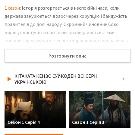
1 сезон
: Історія розгортається в неспокійні часи, коли
держава занурюється в хаос через корупцію і байдужість
правителів до долі народу. Скромний чиновник Соко
вирішує виступити проти несправедливої системи і
поширює ідеї реформ і чесного управління, сподіваючись
змінити майбутнє країни. Його соратники починають
Розгорнути опис
збирати навколо себе людей, які також втомилися від
свавілля влади і готові боротися за зміни. На їх шляху
встають могутні противники, включаючи впливових
КІТАКАТА КЕНЗО СУЙКОДЕН ВСІ СЕРІЇ
чиновників і таємні сили, які прагнуть зберегти існуючий
УКРАЇНСЬКОЮ
порядок. Не забудьте розповісти друзям, де Ви дивились
нову 4 серію серіалу Кітаката Кензо Суйкоден
українською мовою, у хорошій hd якості та з українськими
субтитрами!
Сезон 1 Серія 4
Сезон 1 Серія 3