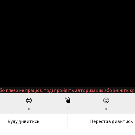
бо плеєр не працює, тоді пройдіть авторизацію або змініть кр
😔
💣
🥱
0
0
0
Буду дивитись
Перестав дивитись