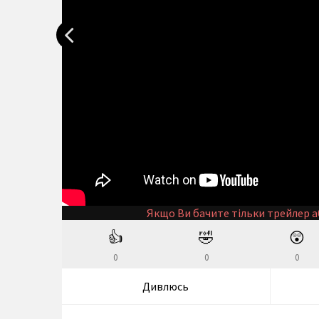
Якщо Ви бачите тільки трейлер а
👍
🤣
😲
0
0
0
Дивлюсь