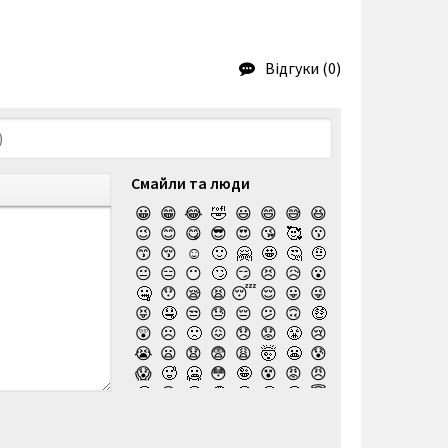
Відгуки (0)
Смайли та люди
😀
😁
😂
🤣
😃
😄
😅
😆
😉
😊
😋
😎
😍
😘
🥰
😗
😙
😚
☺️
🙂
🤗
🤩
🤔
🤨
😐
😑
😶
🙄
😏
😣
😥
😮
🤐
😯
😪
😫
😴
😌
😛
😜
😝
🤤
😒
😓
😔
😕
🙃
🤑
😲
☹️
🙁
😖
😞
😟
😤
😢
😭
😦
😧
😨
😩
🤯
😬
😰
😱
🥵
🥶
😳
🤪
😵
😡
😠
🤬
😷
🤒
🤕
🤢
🤮
🤧
😇
🤠
🥳
🥴
🥺
🤥
🤫
🤭
🧐
🤓
😈
👿
🤡
👹
👺
💀
☠️