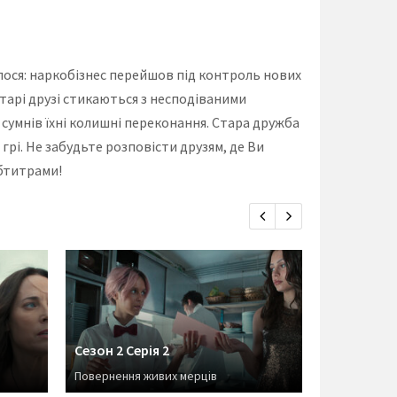
илося: наркобізнес перейшов під контроль нових
тарі друзі стикаються з несподіваними
сумнів їхні колишні переконання. Стара дружба
грі. Не забудьте розповісти друзям, де Ви
убтитрами!
Сезон 2 Серія 2
Сезон 2 Се
Повернення живих мерців
Дім, милий 