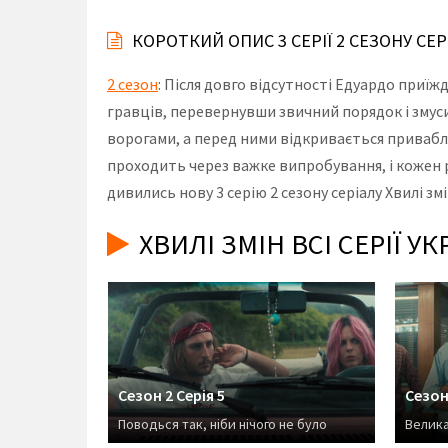
КОРОТКИЙ ОПИС 3 СЕРІЇ 2 СЕЗОНУ СЕР
2 сезон
: Після довго відсутності Едуардо приїж
гравців, перевернувши звичний порядок і змуси
ворогами, а перед ними відкривається привабли
проходить через важке випробування, і кожен ро
дивились нову 3 серію 2 сезону серіалу Хвилі з
ХВИЛІ ЗМІН ВСІ СЕРІЇ 
Сезон 2 Серія 5
Сезон 
Поводься так, ніби нічого не було
Велик