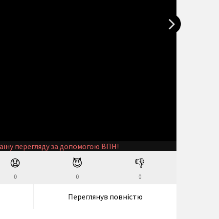
аїну перегляду за допомогою ВПН!
😧
😈
👎
0
0
0
Переглянув повністю