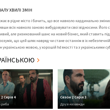
ІАЛУ ХВИЛІ ЗМІН
джає в рідне місто і бачить, що все навколо кардинально змін
вши всіх навколо заново вибудовувати свої відносини. Його с
вий, але ризикований шанс на новий бізнес, який ставить під 
зуміє, що цей шлях навряд чи стане останнім в їх небезпечній 
мін українською мовою, у хорошій hd якості та з українськими с
УКРАЇНСЬКОЮ
2 Серія 4
Сезон 2 Серія 3
а риба
Друзі назавжди