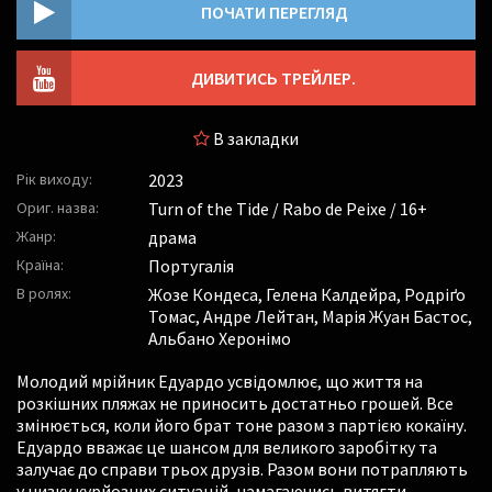
ПОЧАТИ ПЕРЕГЛЯД
ДИВИТИСЬ ТРЕЙЛЕР.
В закладки
Рік виходу:
2023
Ориг. назва:
Turn of the Tide / Rabo de Peixe / 16+
Жанр:
драма
Країна:
Португалія
В ролях:
Жозе Кондеса
,
Гелена Калдейра
,
Родріґо
Томас
,
Андре Лейтан
,
Марія Жуан Бастос
,
Альбано Херонімо
Молодий мрійник Едуардо усвідомлює, що життя на
розкішних пляжах не приносить достатньо грошей. Все
змінюється, коли його брат тоне разом з партією кокаїну.
Едуардо вважає це шансом для великого заробітку та
залучає до справи трьох друзів. Разом вони потрапляють
у низку курйозних ситуацій, намагаючись витягти