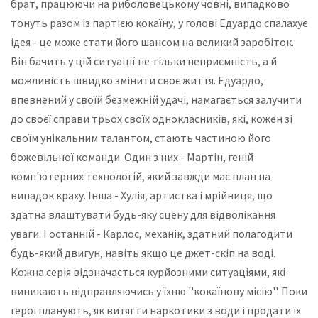
брат, працюючи на риболовецькому човні, випадково
тонуть разом із партією кокаїну, у голові Едуардо спалахує
ідея - це може стати його шансом на великий заробіток.
Він бачить у цій ситуації не тільки неприємність, а й
можливість швидко змінити своє життя. Едуардо,
впевнений у своїй безмежній удачі, намагається залучити
до своєї справи трьох своїх однокласників, які, кожен зі
своїм унікальним талантом, стають частиною його
божевільної команди. Один з них - Мартін, геній
комп'ютерних технологій, який завжди має план на
випадок краху. Інша - Хулія, артистка і мрійниця, що
здатна влаштувати будь-яку сцену для відволікання
уваги. І останній - Карлос, механік, здатний полагодити
будь-який двигун, навіть якщо це джет-скіп на воді.
Кожна серія відзначається курйозними ситуаціями, які
виникають відправляючись у їхню ''кокаїнову місію''. Поки
герої планують, як витягти наркотики з води і продати їх