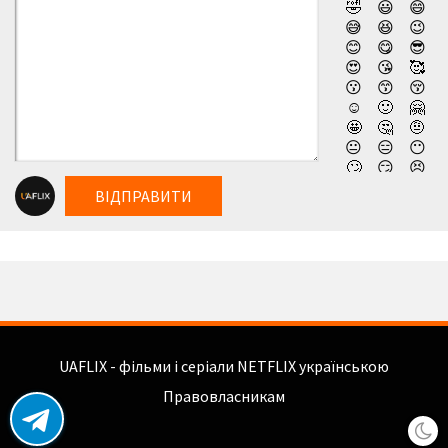
🤣
😃
😄
😅
😆
😉
😊
😋
😎
😍
😘
🥰
😗
😙
😚
☺️
🙂
🤗
🤩
🤔
🤨
😐
😑
😶
🙄
😏
😣
😥
😮
🤐
ВІДПРАВИТИ
😯
😪
😫
😴
😌
😛
😜
😝
🤤
😒
😓
😔
😕
🙃
🤑
😲
☹️
🙁
😖
😞
😟
😤
😢
😭
UAFLIX - фільми і серіали NETFLIX українською
😦
😧
😨
😩
🤯
😬
Правовласникам
😰
😱
🥵
🥶
😳
🤪
😵
😡
😠