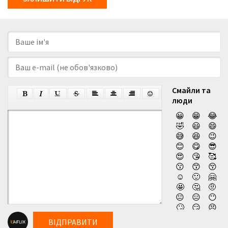
Смайли та
люди
😀
😁
😂
🤣
😃
😄
😅
😆
😉
😊
😋
😎
😍
😘
🥰
😗
😙
😚
☺️
🙂
🤗
🤩
🤔
🤨
😐
😑
😶
🙄
😏
😣
😥
😮
🤐
ВІДПРАВИТИ
😯
😪
😫