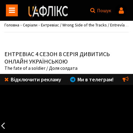
Пошук
Головна
»
Серіали
»
Ентревіас / Wrong Side of the Tracks / Entrevías
»
С
ЕНТРЕВІАС
4 СЕЗОН 8 СЕРІЯ ДИВИТИСЬ
ОНЛАЙН УКРАЇНСЬКОЮ
The fate of a soldier
/ Доля солдата
Відключити рекламу
Ми в телеграм!