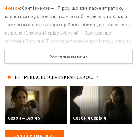
4 сезон
: Сантi зникає — і Тірсо, що вже пахне втратою,
кидається не до поліції, а сам по собі. Езек'ель та Каміла
тим часом ловлять сліди серійного вбивці, що випустився
на волю. Ключовий свідок убитий — йдеться про
системний злочин. Тірсо перетинає межу: підпали, злади у
темних провулках, ламає ребра боржнику заради свого
Розгорнути опис
сина. Натомість на дільниці починається паніка. І він
стоїть на межі — взяти Санті назад та зупинити помсту
або залишитись затіненим героєм. Не забудьте
ЕНТРЕВІАС ВСІ СЕРІЇ УКРАЇНСЬКОЮ
розповісти друзям, де Ви дивились нову 8 серію 4 сезону
серіалу Ентревіас українською мовою, у хорошій hd якості
та з українськими субтитрами!
Сезон 4 Серія 5
Сезон 4 Серія 4
ЗАЛИШИТИ ВІДГУК