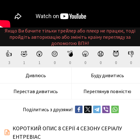
Якщо Ви бачите тільки трейлер або плеєр не працює, тоді
пройдіть авторизацію або змініть країну перегляду за
допомогою ВПН!
👍
🤣
😲
😔
💣
🥱
😧
😈
👎
3
1
1
0
0
0
0
0
0
Дивлюсь
Буду дивитись
Перестав дивитись
Переглянув повністю
Поділитись з друзями!
КОРОТКИЙ ОПИС 8 СЕРІЇ 4 СЕЗОНУ СЕРІАЛУ
ЕНТРЕВІАС