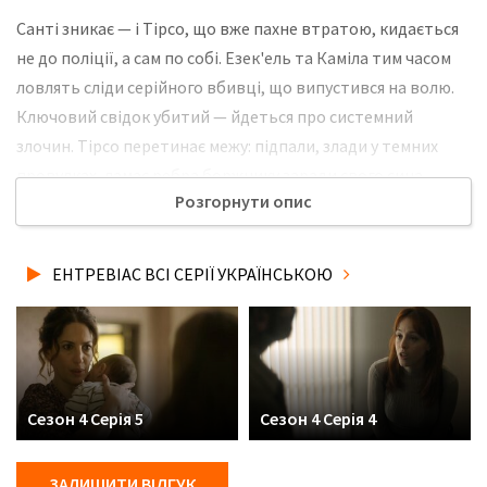
Сантi зникає — і Тірсо, що вже пахне втратою, кидається
не до поліції, а сам по собі. Езек'ель та Каміла тим часом
ловлять сліди серійного вбивці, що випустився на волю.
Ключовий свідок убитий — йдеться про системний
злочин. Тірсо перетинає межу: підпали, злади у темних
провулках, ламає ребра боржнику заради свого сина.
Розгорнути опис
Натомість на дільниці починається паніка. І він стоїть на
межі — взяти Санті назад та зупинити помсту або
залишитись затіненим героєм. Не забудьте розповісти
ЕНТРЕВІАС ВСІ СЕРІЇ УКРАЇНСЬКОЮ
друзям, де Ви дивились нову 1 серію 4 сезону серіалу
Ентревіас українською мовою, у хорошій hd якості та з
українськими субтитрами!
Сезон 4 Серія 5
Сезон 4 Серія 4
ЗАЛИШИТИ ВІДГУК