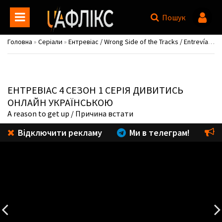
Пошук
Головна
»
Серіали
»
Ентревіас / Wrong Side of the Tracks / Entrevías
»
С
ЕНТРЕВІАС
4 СЕЗОН 1 СЕРІЯ ДИВИТИСЬ
ОНЛАЙН УКРАЇНСЬКОЮ
A reason to get up
/ Причина встати
Відключити рекламу
Ми в телеграм!