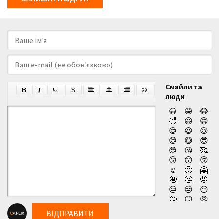
Смайли та
люди
😀
😁
😂
🤣
😃
😄
😅
😆
😉
😊
😋
😎
😍
😘
🥰
😗
😙
😚
☺️
🙂
🤗
🤩
🤔
🤨
😐
😑
😶
🙄
😏
😣
😥
😮
🤐
ВІДПРАВИТИ
😯
😪
😫