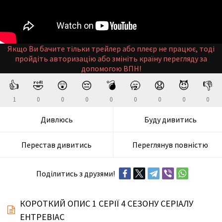
Якщо Ви бачите тільки трейлер або плеєр не працює, тоді
пройдіть авторизацію або змініть країну перегляду за
допомогою ВПН!
👍
🤣
😲
😔
💣
🥱
😧
😈
👎
1
0
0
0
0
0
0
0
0
Дивлюсь
Буду дивитись
Перестав дивитись
Переглянув повністю
Поділитись з друзями!
КОРОТКИЙ ОПИС 1 СЕРІЇ 4 СЕЗОНУ СЕРІАЛУ
ЕНТРЕВІАС