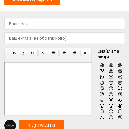
Смайли та
люди
😀
😁
😂
🤣
😃
😄
😅
😆
😉
😊
😋
😎
😍
😘
🥰
😗
😙
😚
☺️
🙂
🤗
🤩
🤔
🤨
😐
😑
😶
🙄
😏
😣
😥
😮
🤐
ВІДПРАВИТИ
😯
😪
😫