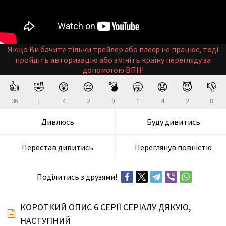
Якщо Ви бачите тільки трейлер або плеєр не працює, тоді
пройдіть авторизацію або змініть країну перегляду за
допомогою ВПН!
👍
🤣
😲
😔
💣
🥱
😧
😈
👎
36
1
4
2
9
1
4
2
8
Дивлюсь
Буду дивитись
Перестав дивитись
Переглянув повністю
Поділитись з друзями!
КОРОТКИЙ ОПИС 6 СЕРІЇ СЕРІАЛУ ДЯКУЮ,
НАСТУПНИЙ