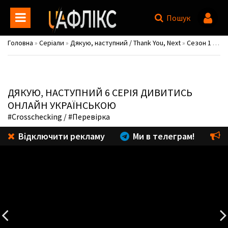
Пошук
Головна
»
Серіали
»
Дякую, наступний / Thank You, Next
»
Сезон 1
» 1 сезон 6 серія
ДЯКУЮ, НАСТУПНИЙ
6 СЕРІЯ ДИВИТИСЬ
ОНЛАЙН УКРАЇНСЬКОЮ
#Crosschecking
/ #Перевірка
Відключити рекламу
Ми в телеграм!