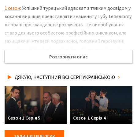
1 сезон
: Успішний турецький адвокат з тяжким досвідом у
коханні вирішив представляти знамениту Тубу Тепеліоглу
в справі про скандальне розлучення. Це випробування
стало для нього особистою професійним викликом, але
захищаючи інтереси подзахисної, головний герої зуміє
довести свій професіоналізм. Не забудьте розповісти
Розгорнути опис
друзям, де Ви дивились нову 6 серію серіалу Дякую,
наступний українською мовою, у хорошій hd якості та з
українськими субтитрами!
ДЯКУЮ, НАСТУПНИЙ ВСІ СЕРІЇ УКРАЇНСЬКОЮ
Сезон 1 Серія 5
Сезон 1 Серія 4
ЗАЛИШИТИ ВІДГУК