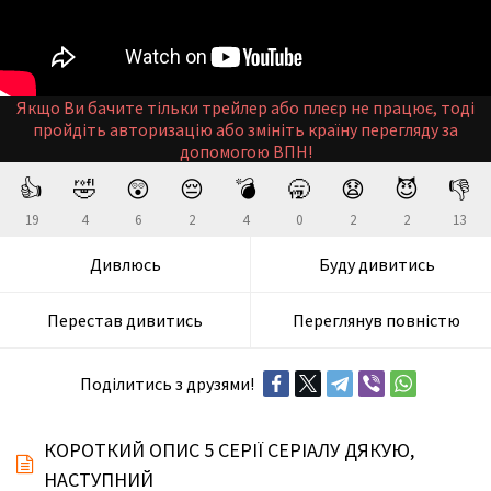
Якщо Ви бачите тільки трейлер або плеєр не працює, тоді
пройдіть авторизацію або змініть країну перегляду за
допомогою ВПН!
👍
🤣
😲
😔
💣
🥱
😧
😈
👎
19
4
6
2
4
0
2
2
13
Дивлюсь
Буду дивитись
Перестав дивитись
Переглянув повністю
Поділитись з друзями!
КОРОТКИЙ ОПИС 5 СЕРІЇ СЕРІАЛУ ДЯКУЮ,
НАСТУПНИЙ