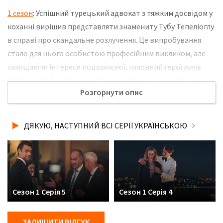
1 сезон
: Успішний турецький адвокат з тяжким досвідом у
коханні вирішив представляти знамениту Тубу Тепеліоглу
в справі про скандальне розлучення. Це випробування
стало для нього особистою професійним викликом, але
захищаючи інтереси подзахисної, головний герої зуміє
довести свій професіоналізм. Не забудьте розповісти
Розгорнути опис
друзям, де Ви дивились нову 5 серію серіалу Дякую,
наступний українською мовою, у хорошій hd якості та з
українськими субтитрами!
ДЯКУЮ, НАСТУПНИЙ ВСІ СЕРІЇ УКРАЇНСЬКОЮ
Сезон 1 Серія 5
Сезон 1 Серія 4
ЗАЛИШИТИ ВІДГУК