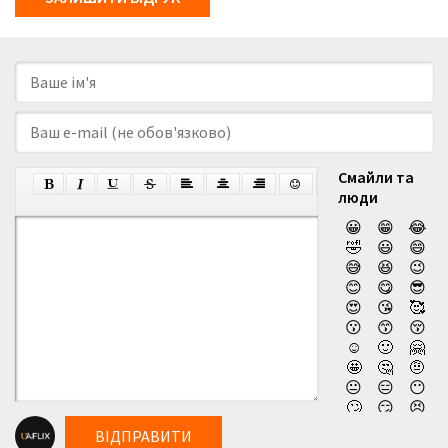
Смайли та
люди
😀
😁
😂
🤣
😃
😄
😅
😆
😉
😊
😋
😎
😍
😘
🥰
😗
😙
😚
☺️
🙂
🤗
🤩
🤔
🤨
😐
😑
😶
🙄
😏
😣
😥
😮
🤐
ВІДПРАВИТИ
😯
😪
😫