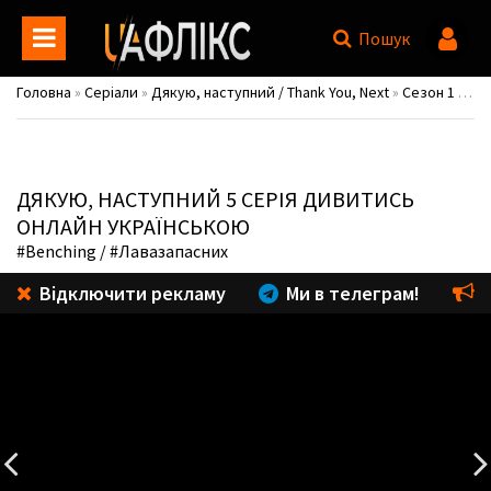
Пошук
Головна
»
Серіали
»
Дякую, наступний / Thank You, Next
»
Сезон 1
» 1 сезон 5 серія
ДЯКУЮ, НАСТУПНИЙ
5 СЕРІЯ ДИВИТИСЬ
ОНЛАЙН УКРАЇНСЬКОЮ
#Benching
/ #Лавазапасних
Відключити рекламу
Ми в телеграм!