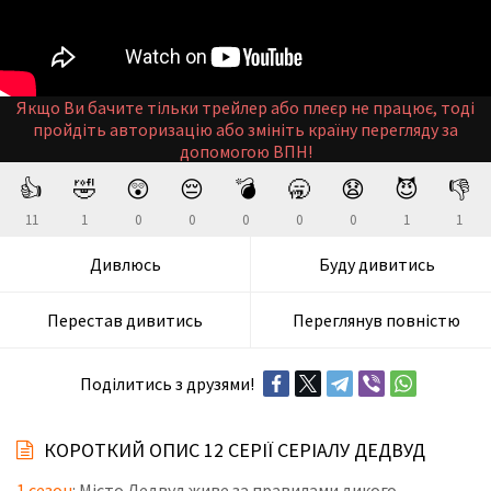
Якщо Ви бачите тільки трейлер або плеєр не працює, тоді
пройдіть авторизацію або змініть країну перегляду за
допомогою ВПН!
👍
🤣
😲
😔
💣
🥱
😧
😈
👎
11
1
0
0
0
0
0
1
1
Дивлюсь
Буду дивитись
Перестав дивитись
Переглянув повністю
Поділитись з друзями!
КОРОТКИЙ ОПИС 12 СЕРІЇ СЕРІАЛУ ДЕДВУД
1 сезон
: Місто Дедвуд живе за правилами дикого