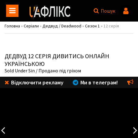
Пошук
Головна
»
Серіали
»
Дедвуд / Deadwood
»
Сезон 1
» 12 серія
ДЕДВУД
12 СЕРІЯ ДИВИТИСЬ ОНЛАЙН
УКРАЇНСЬКОЮ
Sold Under Sin
/ Продано під гріхом
Відключити рекламу
Ми в телеграм!