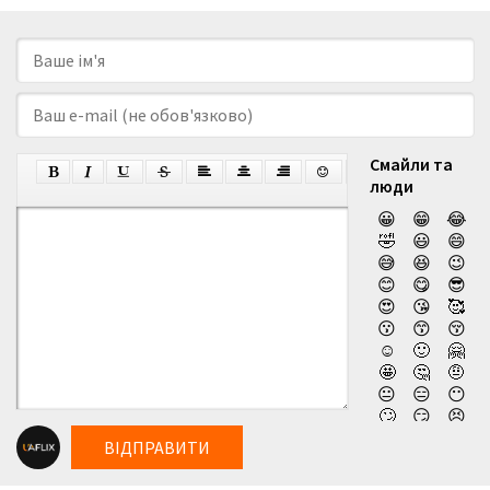
Смайли та
люди
😀
😁
😂
🤣
😃
😄
😅
😆
😉
😊
😋
😎
😍
😘
🥰
😗
😙
😚
☺️
🙂
🤗
🤩
🤔
🤨
😐
😑
😶
🙄
😏
😣
😥
😮
🤐
ВІДПРАВИТИ
😯
😪
😫
😴
😌
😛