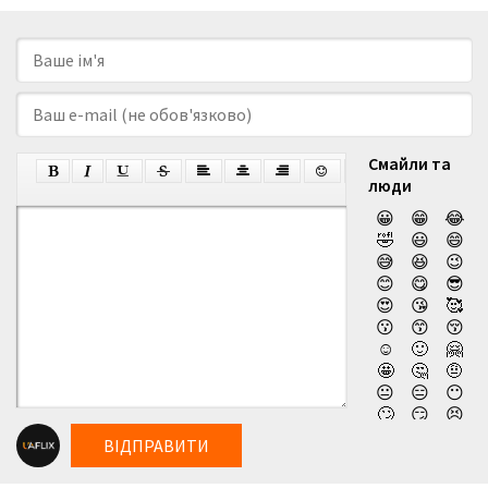
Смайли та
люди
😀
😁
😂
🤣
😃
😄
😅
😆
😉
😊
😋
😎
😍
😘
🥰
😗
😙
😚
☺️
🙂
🤗
🤩
🤔
🤨
😐
😑
😶
🙄
😏
😣
😥
😮
🤐
ВІДПРАВИТИ
😯
😪
😫
😴
😌
😛