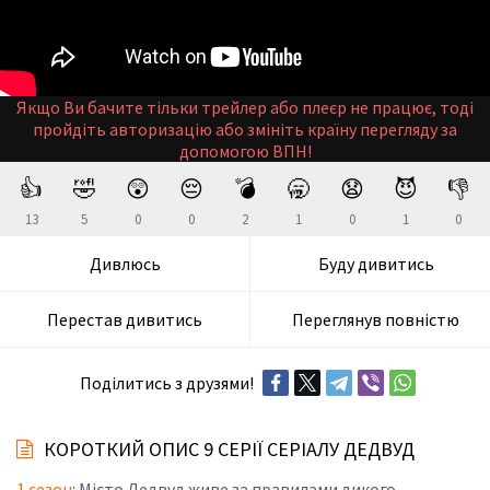
Якщо Ви бачите тільки трейлер або плеєр не працює, тоді
пройдіть авторизацію або змініть країну перегляду за
допомогою ВПН!
👍
🤣
😲
😔
💣
🥱
😧
😈
👎
13
5
0
0
2
1
0
1
0
Дивлюсь
Буду дивитись
Перестав дивитись
Переглянув повністю
Поділитись з друзями!
КОРОТКИЙ ОПИС 9 СЕРІЇ СЕРІАЛУ ДЕДВУД
1 сезон
: Місто Дедвуд живе за правилами дикого