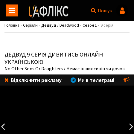
Пошук
Головна
»
Серіали
»
Дедвуд / Deadwood
»
Сезон 1
» 9 серія
ДЕДВУД
9 СЕРІЯ ДИВИТИСЬ ОНЛАЙН
УКРАЇНСЬКОЮ
No Other Sons Or Daughters
/ Немає інших синів чи дочок
Відключити рекламу
Ми в телеграм!