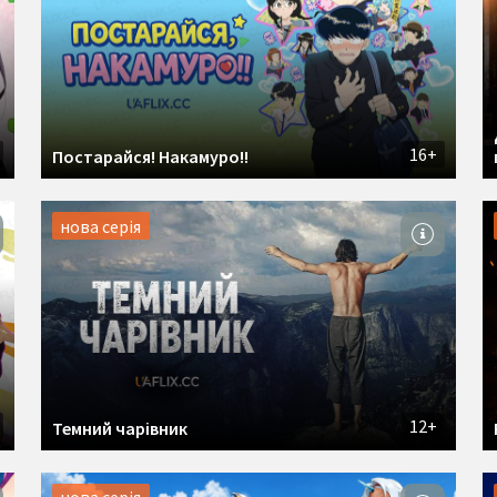
16+
Постарайся! Накамуро!!
нова серія
12+
Темний чарівник