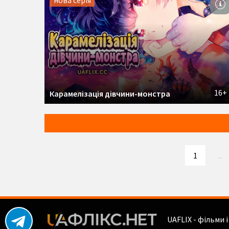
нова серія
16+
Карамелізація дівчини-монстра
1
...
UAFLIX - фільми 