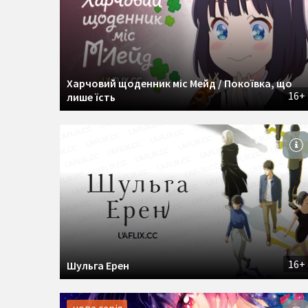
Харчовий щоденник міс Мейд / Покоївка, що
16+
лише їсть
16+
Шульга Ерен