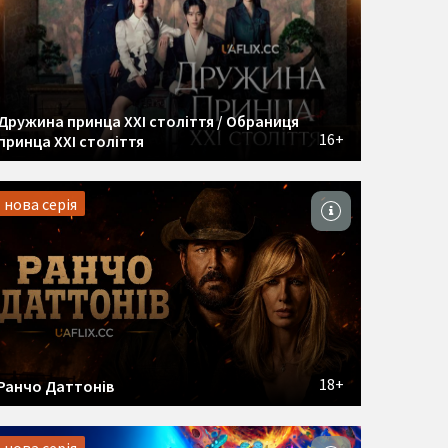
Дружина принца ХХІ століття / Обраниця
16+
принца ХХІ століття
нова серія
18+
Ранчо Даттонів