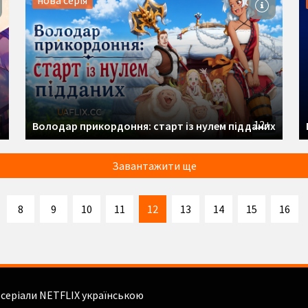
нова серія
12+
Володар прикордоння: старт із нулем підданих
Завантажити ще
8
9
10
11
12
13
14
15
16
і серіали NETFLIX українською