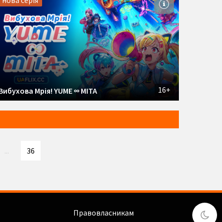
нова серія
16+
Вибухова Мрія! YUME ∞ MITA
...
36
Правовласникам