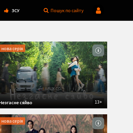
ЗСУ
Пошук
по сайту
нова серія
13+
Незгасне сяйво
нова серія