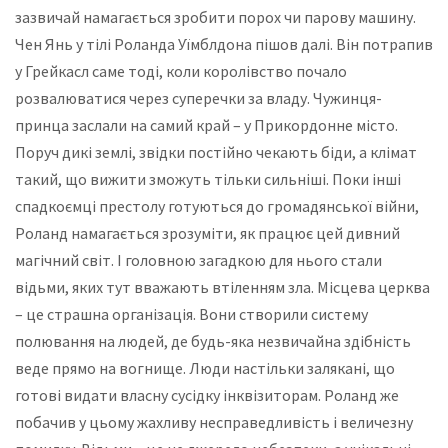
зазвичай намагається зробити порох чи парову машину.
Чен Янь у тілі Роланда Уїмблдона пішов далі. Він потрапив
у Грейкасл саме тоді, коли королівство почало
розвалюватися через суперечки за владу. Чужинця-
принца заслали на самий край – у Прикордонне місто.
Поруч дикі землі, звідки постійно чекають біди, а клімат
такий, що вижити зможуть тільки сильніші. Поки інші
спадкоємці престолу готуються до громадянської війни,
Роланд намагається зрозуміти, як працює цей дивний
магічний світ. І головною загадкою для нього стали
відьми, яких тут вважають втіленням зла. Місцева церква
– це страшна організація. Вони створили систему
полювання на людей, де будь-яка незвичайна здібність
веде прямо на вогнище. Люди настільки залякані, що
готові видати власну сусідку інквізиторам. Роланд же
побачив у цьому жахливу несправедливість і величезну