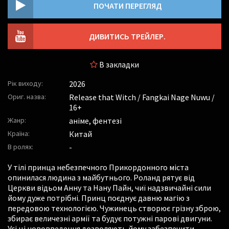
ПОЧАТИ ПЕРЕГЛЯД
ДИВИТИСЬ ТРЕЙЛЕР.
В закладки
Рік виходу:
2026
Ориг. назва:
Release that Witch / Fangkai Nage Nuwu /
16+
Жанр:
аніме, фентезі
Країна:
Китай
В ролях:
-
У тілі принца небезпечного Прикордонного міста
опинилася людина з майбутнього. Роланд рятує від
Церкви відьом Анну та Нану Пайн, чиї надзвичайні сили
йому дуже потрібні. Принц поєднує давню магію з
передовою технологією. Чужинець створює грізну зброю,
збирає величезні армії та будує потужні парові двигуни.
Усі ці нововведення дозволяють йому забезпечити