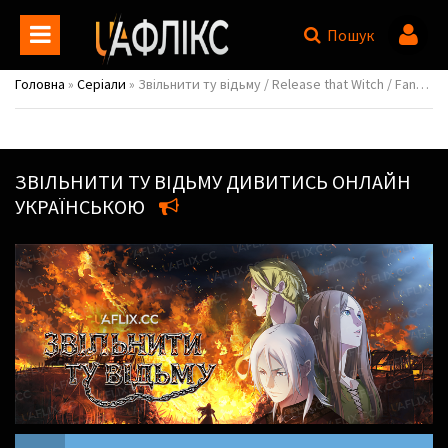
Пошук
Головна
»
Серіали
» Звільнити ту відьму / Release that Witch / Fangkai Nage Nuwu
ЗВІЛЬНИТИ ТУ ВІДЬМУ
ДИВИТИСЬ ОНЛАЙН
УКРАЇНСЬКОЮ