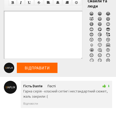
Смайли та
люди
😀
😁
😂
🤣
😃
😄
😅
😆
😉
😊
😋
😎
😍
😘
🥰
😗
😙
😚
☺️
🙂
🤗
🤩
🤔
🤨
😐
😑
😶
🙄
😏
😣
😥
😮
🤐
ВІДПРАВИТИ
😯
😪
😫
😴
😌
😛
😜
😝
🤤
Гість Dante
Гості
😒
😓
😔
1
3 липня 2026 21:36
Гарна серія - класний сетінг і нестандартний сюжет,
😕
🙃
🤑
жаль закрили :(
😲
☹️
🙁
😖
😞
😟
Відповісти
😤
😢
😭
😦
😧
😨