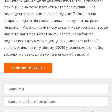
помилку. Відьми – це не джерело небезпеки, а унікальні
фахівці. Одна може плавити метал без вугілля, інша
вирощувати рослини за лічені години. Принц почав
збирати відьом під своїм крилом, ігноруючи погрози
інквізиції. Роланд планує побудувати нове суспільство, де
наука та магія працюватимуть разом. Не забудьте
поділитися з друзями місцем, де ви дивилися всі серії
серіалу Звільнити ту відьму (2026) українською онлайн,
абсолютно безкоштовно та в високій hd якості!
ЗАЛИШИТИ ВІДГУК