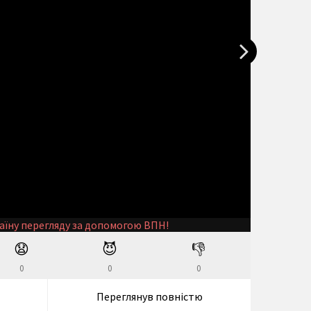
аїну перегляду за допомогою ВПН!
😧
😈
👎
0
0
0
Переглянув повністю