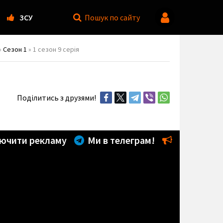
ЗСУ
Пошук
по сайту
»
Сезон 1
» 1 сезон 9 серія
Поділитись з друзями!
ючити рекламу
Ми в телеграм!