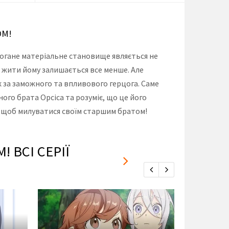
ОМ!
 погане матеріальне становище являється не
м жити йому залишається все менше. Але
ж за заможного та впливового герцога. Саме
ного брата Орсіса та розуміє, що це його
о, щоб милуватися своїм старшим братом!
 ВСІ СЕРІЇ