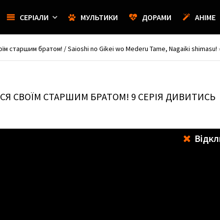
СЕРІАЛИ
МУЛЬТИКИ
ДОРАМИ
АНІМЕ
м старшим братом! / Saioshi no Gikei wo Mederu Tame, Nagaiki shimasu!
СЯ СВОЇМ СТАРШИМ БРАТОМ!
9 СЕРІЯ ДИВИТИСЬ
Відкл