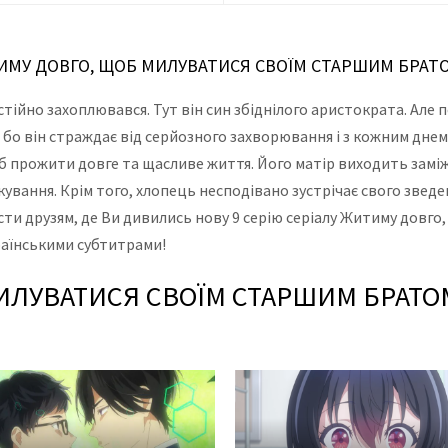
ТИМУ ДОВГО, ЩОБ МИЛУВАТИСЯ СВОЇМ СТАРШИМ БРАТ
остійно захоплювався. Тут він син збіднілого аристократа. Але
 бо він страждає від серйозного захворювання і з кожним дне
об прожити довге та щасливе життя. Його матір виходить замі
ікування. Крім того, хлопець несподівано зустрічає свого зведе
сти друзям, де Ви дивились нову 9 серію серіалу Житиму довг
країнськими субтитрами!
ЛУВАТИСЯ СВОЇМ СТАРШИМ БРАТОМ!