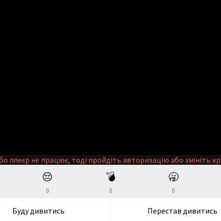
бо плеєр не працює, тоді пройдіть авторизацію або змініть кр
😔
💣
🥱
0
0
0
Буду дивитись
Перестав дивитись