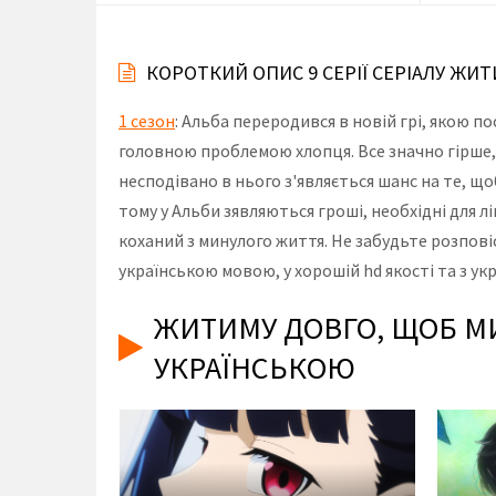
КОРОТКИЙ ОПИС 9 СЕРІЇ СЕРІАЛУ ЖИ
1 сезон
: Альба переродився в новій грі, якою п
головною проблемою хлопця. Все значно гірше,
несподівано в нього з'являється шанс на те, щ
тому у Альби зявляються гроші, необхідні для л
коханий з минулого життя. Не забудьте розпові
українською мовою, у хорошій hd якості та з у
ЖИТИМУ ДОВГО, ЩОБ МИ
УКРАЇНСЬКОЮ