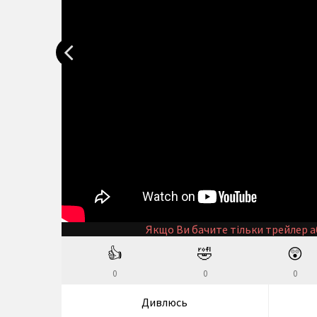
Якщо Ви бачите тільки трейлер а
👍
🤣
😲
0
0
0
Дивлюсь