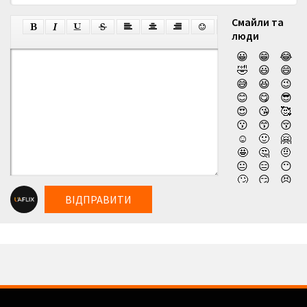
Смайли та
люди
😀
😁
😂
🤣
😃
😄
😅
😆
😉
😊
😋
😎
😍
😘
🥰
😗
😙
😚
☺️
🙂
🤗
🤩
🤔
🤨
😐
😑
😶
🙄
😏
😣
😥
😮
🤐
ВІДПРАВИТИ
😯
😪
😫
😴
😌
😛
😜
😝
🤤
😒
😓
😔
😕
🙃
🤑
😲
☹️
🙁
😖
😞
😟
😤
😢
😭