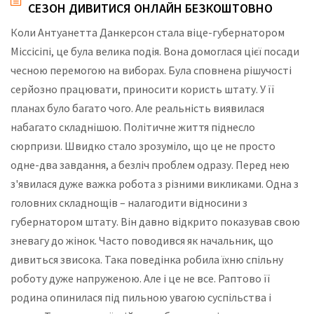
СЕЗОН ДИВИТИСЯ ОНЛАЙН БЕЗКОШТОВНО
Коли Антуанетта Данкерсон стала віце-губернатором
Міссісіпі, це була велика подія. Вона домоглася цієї посади
чесною перемогою на виборах. Була сповнена рішучості
серйозно працювати, приносити користь штату. У її
планах було багато чого. Але реальність виявилася
набагато складнішою. Політичне життя піднесло
сюрпризи. Швидко стало зрозуміло, що це не просто
одне-два завдання, а безліч проблем одразу. Перед нею
з'явилася дуже важка робота з різними викликами. Одна з
головних складнощів – налагодити відносини з
губернатором штату. Він давно відкрито показував свою
зневагу до жінок. Часто поводився як начальник, що
дивиться звисока. Така поведінка робила їхню спільну
роботу дуже напруженою. Але і це не все. Раптово її
родина опинилася під пильною увагою суспільства і