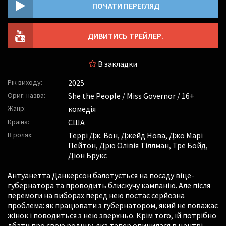
ПОЧАТИ ПЕРЕГЛЯД
ДИВИТИСЬ ТРЕЙЛЕР.
В закладки
Рік виходу:
2025
Ориг. назва:
She the People / Miss Governor / 16+
Жанр:
комедія
Країна:
США
В ролях:
Террі Дж. Вон
,
Джейд Нова
,
Джо Марі
Пейтон
,
Дрю Олівія Тіллман
,
Тре Бойд
,
Діон Брукс
Антуанетта Данкерсон балотується на посаду віце-
губернатора та проводить блискучу кампанію. Але після
перемоги на виборах перед нею постає серйозна
проблема: як працювати з губернатором, який не поважає
жінок і поводиться з нею зверхньо. Крім того, їй потрібно
дбати про свою родину, яка тепер опинилася в центрі