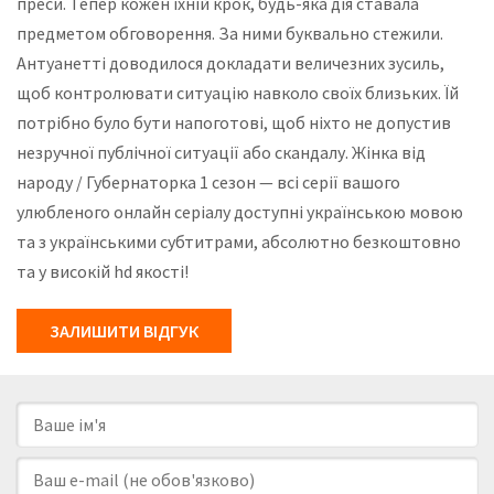
преси. Тепер кожен їхній крок, будь-яка дія ставала
предметом обговорення. За ними буквально стежили.
Антуанетті доводилося докладати величезних зусиль,
щоб контролювати ситуацію навколо своїх близьких. Їй
потрібно було бути напоготові, щоб ніхто не допустив
незручної публічної ситуації або скандалу. Жінка від
народу / Губернаторка 1 сезон — всі серії вашого
улюбленого онлайн серіалу доступні українською мовою
та з українськими субтитрами, абсолютно безкоштовно
та у високій hd якості!
ЗАЛИШИТИ ВІДГУК