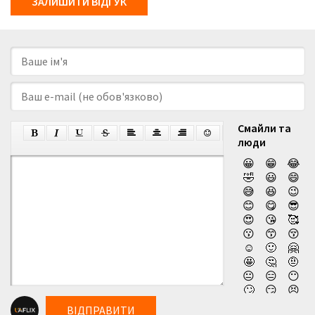
ЗАЛИШИТИ ВІДГУК
Смайли та
люди
😀
😁
😂
🤣
😃
😄
😅
😆
😉
😊
😋
😎
😍
😘
🥰
😗
😙
😚
☺️
🙂
🤗
🤩
🤔
🤨
😐
😑
😶
🙄
😏
😣
😥
😮
🤐
ВІДПРАВИТИ