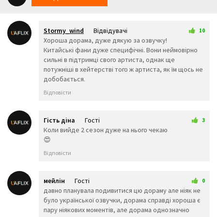
😯
😪
😫
😴
😌
😛
😜
😝
🤤
Stormy_wind
Відвідувачі
😒
😓
😔
10
11 грудня 2025 21:00
Хороша дорама, дуже дякую за озвучку!
😕
🙃
🤑
Китайські фани дуже специфічні. Вони неймовірно
😲
☹️
🙁
сильні в підтримці свого артиста, однак ще
😖
😞
😟
потужніші в хейтерстві того ж артиста, як їм щось не
😤
😢
😭
добобається.
😦
😧
😨
😩
🤯
😬
Відповісти
😰
😱
🥵
🥶
😳
🤪
😵
😡
😠
Гість діна
Гості
3
🤬
😷
🤒
26 трав 2026 09:29
Коли вийде 2 сезон дуже на нього чекаю
🤕
🤢
🤮
😍
🤧
😇
🤠
Відповісти
🥳
🥴
🥺
🤥
🤫
🤭
🧐
🤓
😈
мейлін
Гості
0
👿
🤡
👹
30 червня 2026 09:30
давно планувала подивитися цю дораму але ніяк не
👺
💀
☠️
було української озвучки, дорама справді хороша є
👻
👾
👽
пару ніякових моментів, але дорама однозначно