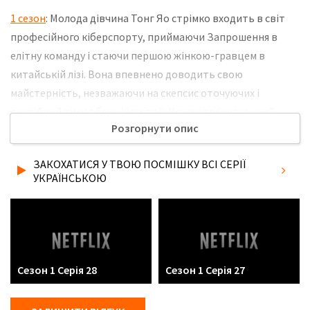
1 сезон
: Молода дівчина Тонг Яо стрімко входить в світ
професійного кіберспорту, приймаючи Запрошення в
елітну команду і стаючи першою жінкою-гравцем в
китайській лізі. Вона впевнено доводить свою
майстерність, незважаючи на скепсис оточуючих і
постійний тиск з боку індустрії. Кожен тренувальний
Розгорнути опис
день перетворюється для неї в Крок до мрії, а підтримка
команди допомагає витримувати випробування. Вона
ЗАКОХАТИСЯ У ТВОЮ ПОСМІШКУ ВСІ СЕРІЇ
наполегливо рухається до світової арені, маючи намір
УКРАЇНСЬКОЮ
перервати багаторічну смугу невдач і показати, що її успіх
заснований тільки на таланті і силі характеру. Не
забудьте розповісти друзям, де Ви дивились нову 31 серію
серіалу Закохатися у твою посмішку українською мовою, у
хорошій hd якості та з українськими субтитрами!
Сезон 1 Серія 28
Сезон 1 Серія 27