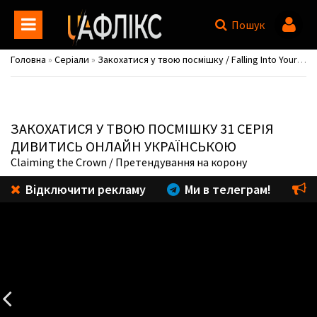
Пошук
Головна
»
Серіали
»
Закохатися у твою посмішку / Falling Into Your Smile / Ni wei xiao shi hen mei
ЗАКОХАТИСЯ У ТВОЮ ПОСМІШКУ
31 СЕРІЯ
ДИВИТИСЬ ОНЛАЙН УКРАЇНСЬКОЮ
Claiming the Crown
/ Претендування на корону
Відключити рекламу
Ми в телеграм!