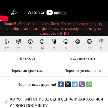
Якщо Ви бачите тільки трейлер або плеєр не працює, тоді
пройдіть авторизацію або змініть країну перегляду за
допомогою ВПН!
👍
🤣
😲
😔
💣
🥱
😧
😈
👎
176
20
20
10
55
9
9
15
11
Дивлюсь
Буду дивитись
Перестав дивитись
Переглянув повністю
Поділитись з друзями!
КОРОТКИЙ ОПИС 31 СЕРІЇ СЕРІАЛУ ЗАКОХАТИСЯ
У ТВОЮ ПОСМІШКУ