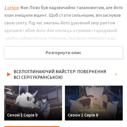
1 сезон
: Фан Лісяо був надзвичайно талановитим, але його
клан знищили вщент. Щоб стати сильнішим, він заснував
свою секту. Під час змагань його духовний звір раптом
здичавів і вбив його. Але хлопець отримав стародавній
сувій із забороненою технікою, яка може повернути до
життя будь-кого, хто потрапив у смертельну пастку.
Розгорнути опис
Воскресіння продовжує життя, і свиток завжди готовий
допомогти. Але вийшло не так, як очікувалося. Минув рік, і
Фан прокинувся в іншому тілі. Не забудьте розповісти
ВСЕПОГЛИНАЮЧИЙ МАЙСТЕР: ПОВЕРНЕННЯ
друзям, де Ви дивились нову 5 серію серіалу
ВСІ СЕРІЇ УКРАЇНСЬКОЮ
Всепоглинаючий Майстер: Повернення українською
мовою, у хорошій hd якості та з українськими субтитрами!
Сезон 1 Серія 9
Сезон 1 Серія 8