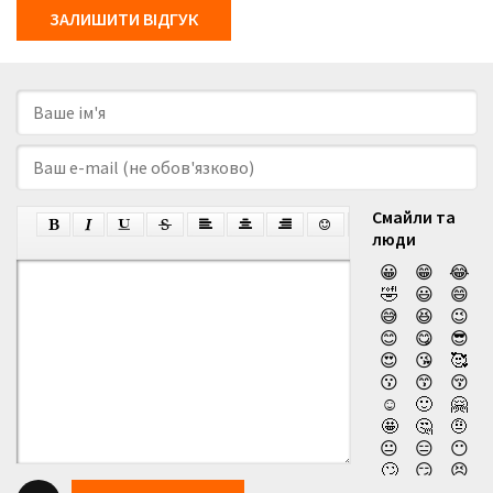
ЗАЛИШИТИ ВІДГУК
Смайли та
люди
😀
😁
😂
🤣
😃
😄
😅
😆
😉
😊
😋
😎
😍
😘
🥰
😗
😙
😚
☺️
🙂
🤗
🤩
🤔
🤨
😐
😑
😶
🙄
😏
😣
😥
😮
🤐