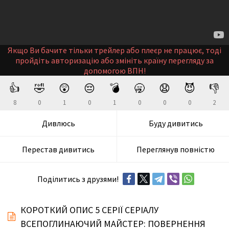
Якщо Ви бачите тільки трейлер або плеєр не працює, тоді
пройдіть авторизацію або змініть країну перегляду за
допомогою ВПН!
👍
🤣
😲
😔
💣
🥱
😧
😈
👎
8
0
1
0
1
0
0
0
2
Дивлюсь
Буду дивитись
Перестав дивитись
Переглянув повністю
Поділитись з друзями!
КОРОТКИЙ ОПИС 5 СЕРІЇ СЕРІАЛУ
ВСЕПОГЛИНАЮЧИЙ МАЙСТЕР: ПОВЕРНЕННЯ