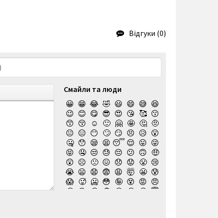
Відгуки (0)
Смайли та люди
😀
😁
😂
🤣
😃
😄
😅
😆
😉
😊
😋
😎
😍
😘
🥰
😗
😙
😚
☺️
🙂
🤗
🤩
🤔
🤨
😐
😑
😶
🙄
😏
😣
😥
😮
🤐
😯
😪
😫
😴
😌
😛
😜
😝
🤤
😒
😓
😔
😕
🙃
🤑
😲
☹️
🙁
😖
😞
😟
😤
😢
😭
😦
😧
😨
😩
🤯
😬
😰
😱
🥵
🥶
😳
🤪
😵
😡
😠
🤬
😷
🤒
🤕
🤢
🤮
🤧
😇
🤠
🥳
🥴
🥺
🤥
🤫
🤭
🧐
🤓
😈
👿
🤡
👹
👺
💀
☠️