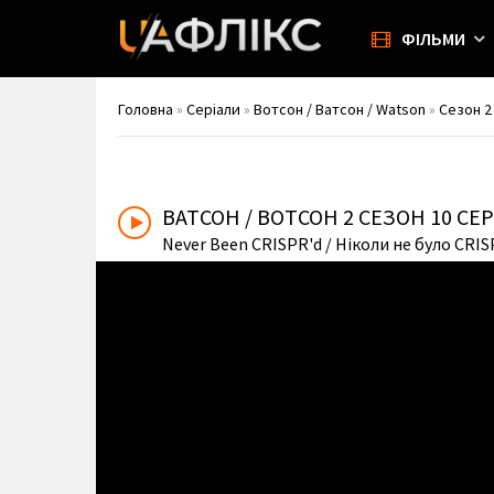
ФІЛЬМИ
Головна
»
Серіали
»
Вотсон / Ватсон / Watson
»
Сезон 2
ВАТСОН / ВОТСОН
2 СЕЗОН 10 С
Never Been CRISPR'd
/ Ніколи не було CRI