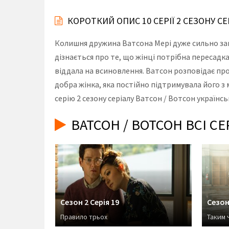
КОРОТКИЙ ОПИС 10 СЕРІЇ 2 СЕЗОНУ СЕ
Колишня дружина Ватсона Мері дуже сильно зан
дізнається про те, що жінці потрібна пересадка 
віддала на всиновлення. Ватсон розповідає про 
добра жінка, яка постійно підтримувала його з
серію 2 сезону серіалу Ватсон / Вотсон українс
ВАТСОН / ВОТСОН ВСІ С
Сезон 2 Серія 19
Сезон
Правило трьох
Таким 