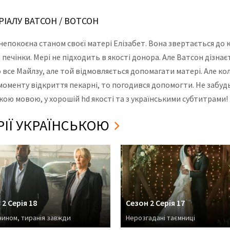
РІАЛУ ВАТСОН / ВОТСОН
епокоєна станом своєї матері Елізабет. Вона звертається до 
печінки. Мері не підходить в якості донора. Але Ватсон дізнає
все Майлзу, але той відмовляється допомагати матері. Але кол
 моменту відкриття пекарні, то погодився допомогти. Не забуд
ькою мовою, у хорошій hd якості та з українськими субтитрами!
ЕРІЇ УКРАЇНСЬКОЮ
 2 Серія 18
Сезон 2 Серія 17
чином, тиранія завжди
Нерозгадані таємниці