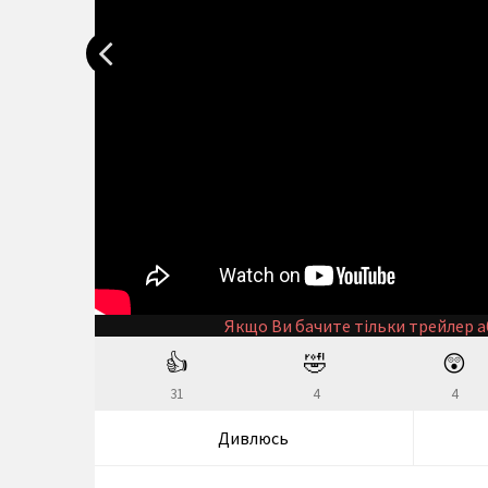
Якщо Ви бачите тільки трейлер а
👍
🤣
😲
31
4
4
Дивлюсь