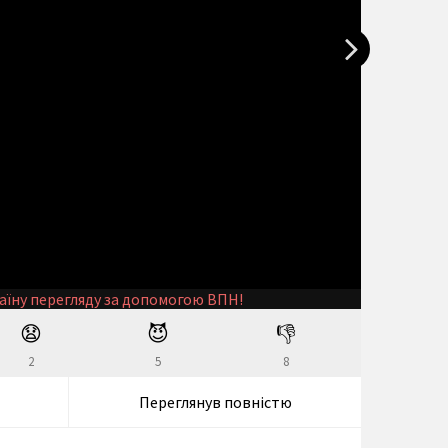
аїну перегляду за допомогою ВПН!
😧
😈
👎
2
5
8
Переглянув повністю