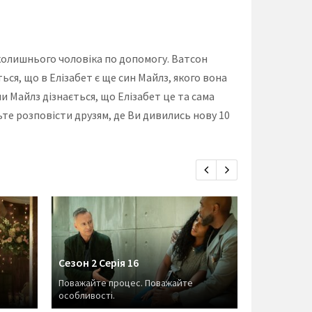
колишнього чоловіка по допомогу. Ватсон
ться, що в Елізабет є ще син Майлз, якого вона
и Майлз дізнається, що Елізабет це та сама
ьте розповісти друзям, де Ви дивились нову 10
Сезон 2 Серія 16
Сезон 2 Се
Поважайте процес. Поважайте
особливості.
Сюрприз тр