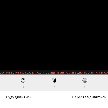
бо плеєр не працює, тоді пройдіть авторизацію або змініть кр
😔
💣
🥱
2
7
1
Буду дивитись
Перестав дивитись