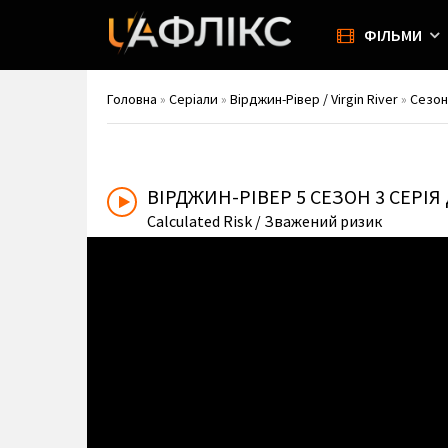
ФІЛЬМИ
Головна
»
Серіали
»
Вірджин-Рівер / Virgin River
»
Сезон
ВІРДЖИН-РІВЕР
5 СЕЗОН 3 СЕРІ
Calculated Risk
/ Зважений ризик