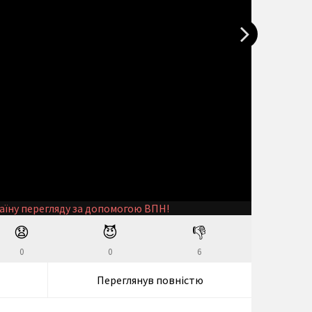
аїну перегляду за допомогою ВПН!
😧
😈
👎
0
0
6
Переглянув повністю