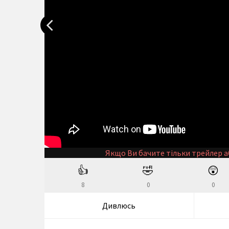
Якщо Ви бачите тільки трейлер а
👍
🤣
😲
8
0
0
Дивлюсь