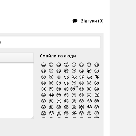
Відгуки (0)
Смайли та люди
😀
😁
😂
🤣
😃
😄
😅
😆
😉
😊
😋
😎
😍
😘
🥰
😗
😙
😚
☺️
🙂
🤗
🤩
🤔
🤨
😐
😑
😶
🙄
😏
😣
😥
😮
🤐
😯
😪
😫
😴
😌
😛
😜
😝
🤤
😒
😓
😔
😕
🙃
🤑
😲
☹️
🙁
😖
😞
😟
😤
😢
😭
😦
😧
😨
😩
🤯
😬
😰
😱
🥵
🥶
😳
🤪
😵
😡
😠
🤬
😷
🤒
🤕
🤢
🤮
🤧
😇
🤠
🥳
🥴
🥺
🤥
🤫
🤭
🧐
🤓
😈
👿
🤡
👹
👺
💀
☠️