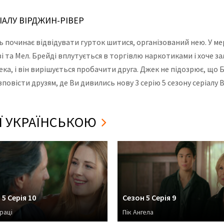
РІАЛУ ВІРДЖИН-РІВЕР
ть починає відвідувати гурток шитися, організований нею. У мер
і та Мел. Брейді вплутується в торгівлю наркотиками і хоче за
жека, і він вирішується пробачити друга. Джек не підозрює, що 
зповісти друзям, де Ви дивились нову 3 серію 5 сезону серіалу
ІЇ УКРАЇНСЬКОЮ
 5 Серія 10
Сезон 5 Серія 9
раці
Пік Ангела