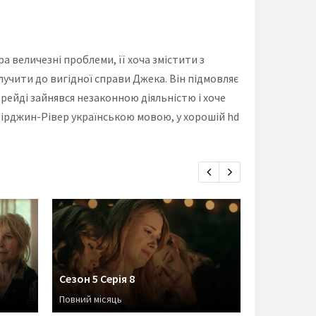
а величезні проблеми, її хоча змістити з
лучити до вигідної справи Джека. Він підмовляє
Брейді зайнявся незаконною діяльністю і хоче
 Вірджин-Рівер українською мовою, у хорошій hd
Сезон 5 Серія 8
Сезон 5 Се
Повний місяць
Відродженн