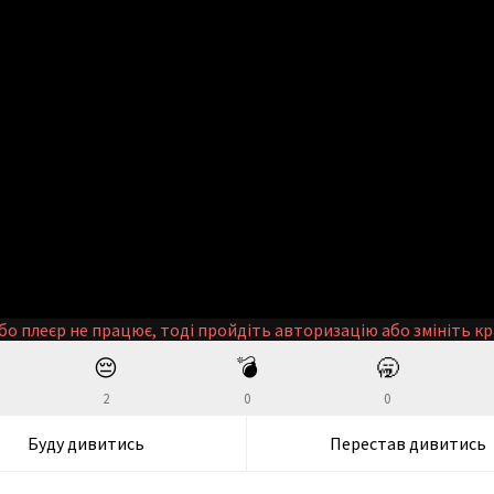
бо плеєр не працює, тоді пройдіть авторизацію або змініть кр
😔
💣
🥱
2
0
0
Буду дивитись
Перестав дивитись