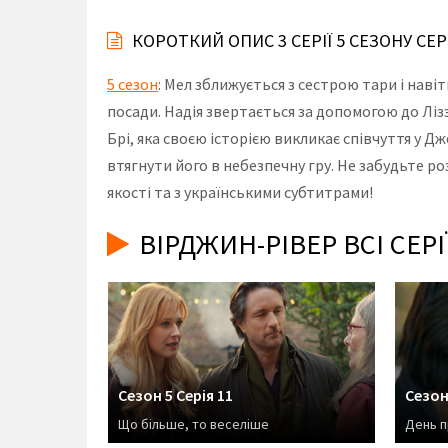
КОРОТКИЙ ОПИС 3 СЕРІЇ 5 СЕЗОНУ СЕ
5 сезон
: Мел зближується з сестрою тари і наві
посади. Надія звертається за допомогою до Лізз
Брі, яка своєю історією викликає співчуття у Д
втягнути його в небезпечну гру. Не забудьте ро
якості та з українськими субтитрами!
ВІРДЖИН-РІВЕР ВСІ СЕР
Сезон 5 Серія 11
Сезон
Що більше, то веселіше
День п