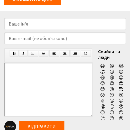
Смайли та
люди
😀
😁
😂
🤣
😃
😄
😅
😆
😉
😊
😋
😎
😍
😘
🥰
😗
😙
😚
☺️
🙂
🤗
🤩
🤔
🤨
😐
😑
😶
🙄
😏
😣
😥
😮
🤐
ВІДПРАВИТИ
😯
😪
😫