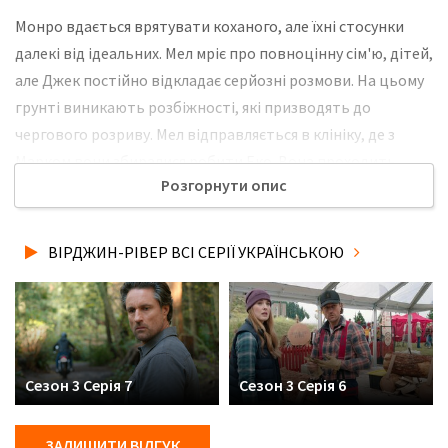
Монро вдається врятувати коханого, але їхні стосунки
далекі від ідеальних. Мел мріє про повноцінну сім'ю, дітей,
але Джек постійно відкладає серйозні розмови. На цьому
грунті виникають розбіжності, які призводять до
чергового розриву. Мел відправляється в клініку, де з
Марком вони збиралися робити Еко. Вона проходить
Розгорнути опис
процедуру, використовуючи заморожену сперму
колишнього. Повернувшись в Вірджін-Рівер, Мел знову
сходитися з Джеком, але незабаром дізнається про
ВІРДЖИН-РІВЕР ВСІ СЕРІЇ УКРАЇНСЬКОЮ
вагітність. Не забудьте розповісти друзям, де Ви
дивились нову 1 серію 3 сезону серіалу Вірджин-Рівер
українською мовою, у хорошій hd якості та з українськими
субтитрами!
Сезон 3 Серія 7
Сезон 3 Серія 6
ЗАЛИШИТИ ВІДГУК