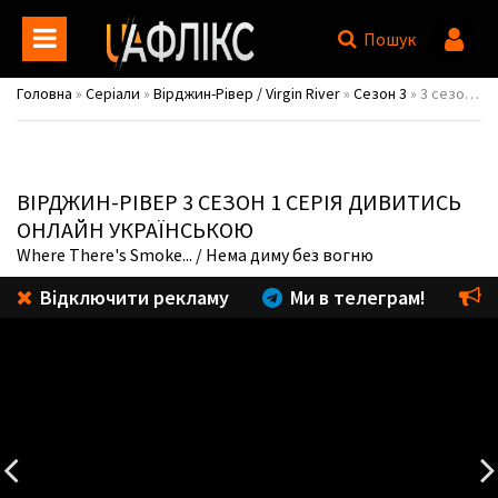
Пошук
Головна
»
Серіали
»
Вірджин-Рівер / Virgin River
»
Сезон 3
» 3 сезон 1 серія
ВІРДЖИН-РІВЕР
3 СЕЗОН 1 СЕРІЯ ДИВИТИСЬ
ОНЛАЙН УКРАЇНСЬКОЮ
Where There's Smoke...
/ Нема диму без вогню
Відключити рекламу
Ми в телеграм!