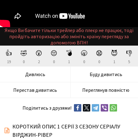
Якщо Ви бачите тільки трейлер або плеєр не працює, тоді
пройдіть авторизацію або змініть країну перегляду за
допомогою ВПН!
👍
🤣
😲
😔
💣
🥱
😧
😈
👎
19
0
2
0
1
0
0
1
5
Дивлюсь
Буду дивитись
Перестав дивитись
Переглянув повністю
Поділитись з друзями!
КОРОТКИЙ ОПИС 1 СЕРІЇ 3 СЕЗОНУ СЕРІАЛУ
ВІРДЖИН-РІВЕР